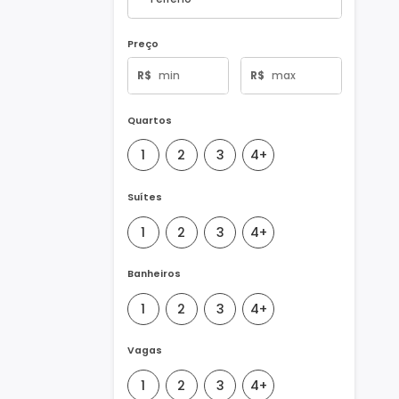
Tipo de Imóvel
Preço
R$
R$
Quartos
1
2
3
4+
Suítes
1
2
3
4+
Banheiros
1
2
3
4+