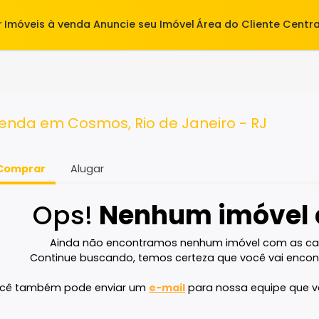
alugar
Imóveis à venda
Anuncie seu Imóvel
Área do Cl
 à venda em Cosmos, Rio de Janeiro - 
Comprar
Alugar
Ops!
Nenhum imó
Ainda não encontramos nenhum imóvel 
Continue buscando, temos certeza que voc