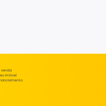
ndas
veis à venda