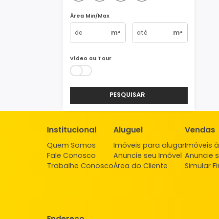
Vagas
1
2
3
4+
Área Min/Max
m²
m²
Vídeo ou Tour
PESQUISAR
Institucional
Aluguel
Ve
Quem Somos
Imóveis para alugar
Imó