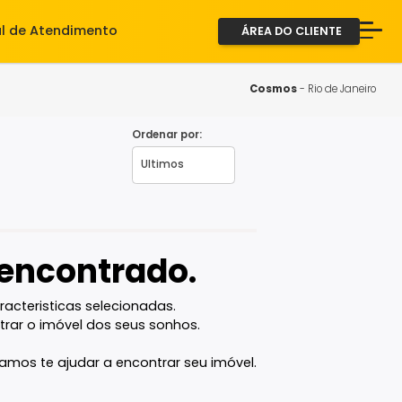
iente
Central de Atendimento
ÁREA D
A Imob
Servi
Cosm
Fale 
Ordenar por:
RJ
2ª via
vel encontrado.
com as caracteristicas selecionadas.
ê vai encontrar o imóvel dos seus sonhos.