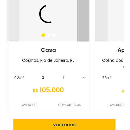
Casa
Apa
Cosmos, Rio de Janeiro, RJ
Colina dos Co
de 
40m²
2
1
-
46m²
105.000
R$
R$
FAVORITOS
COMPARTILHAR
FAVORITOS
VER TODOS