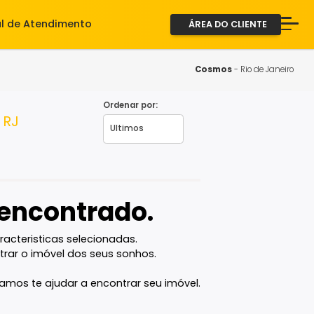
iente
Central de Atendimento
ÁREA D
A Imob
Servi
Cosm
Fale 
Ordenar por:
aneiro - RJ
2ª via
vel encontrado.
com as caracteristicas selecionadas.
ê vai encontrar o imóvel dos seus sonhos.