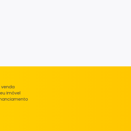
ndas
veis à venda