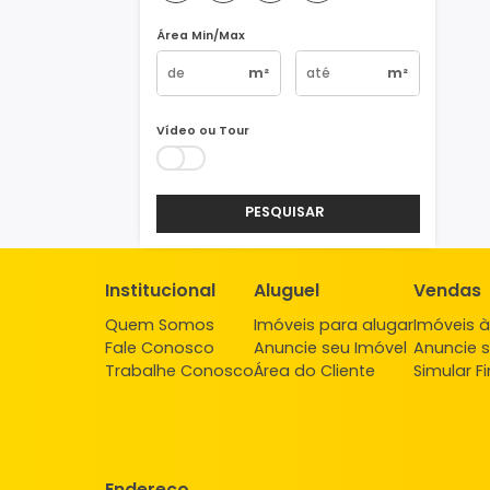
Vagas
1
2
3
4+
Área Min/Max
m²
m²
Vídeo ou Tour
PESQUISAR
Institucional
Aluguel
Ve
Quem Somos
Imóveis para alugar
Imó