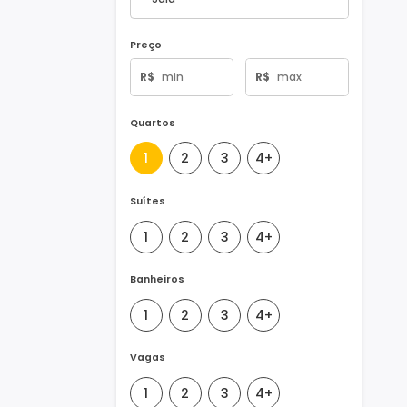
Tipo de Imóvel
Preço
R$
R$
Quartos
1
2
3
4+
Suítes
1
2
3
4+
Banheiros
1
2
3
4+