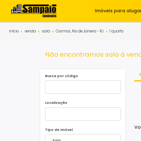
Imóveis para 
início
venda
sala
Cosmos, Rio de Janeiro - RJ
1 quarto
Não encontramos sala à 
Busca por código
Localização