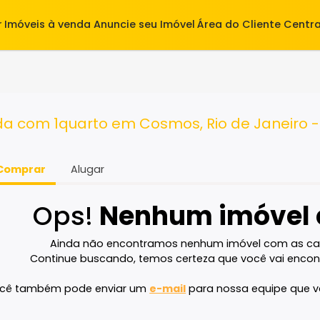
alugar
Imóveis à venda
Anuncie seu Imóvel
Área do Cl
venda com 1quarto em Cosmos, Rio de J
Comprar
Alugar
Ops!
Nenhum imó
Ainda não encontramos nenhum imóvel 
Continue buscando, temos certeza que voc