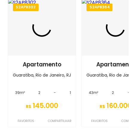
S2AP8302
S2AP8364
Apartamento
Apartament
Guaratiba, Rio de Janeiro, RJ
Guaratiba, Rio de Janei
39m²
2
-
1
43m²
2
-
145.000
160.000
R$
R$
FAVORITOS
COMPARTILHAR
FAVORITOS
COMPAR