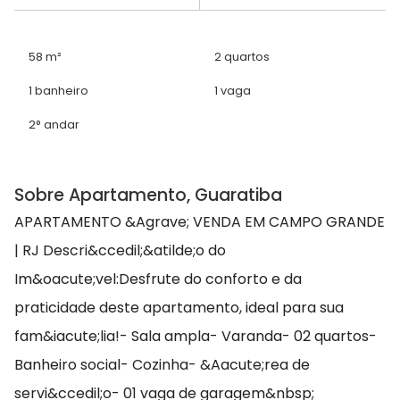
58 m²
2 quartos
1 banheiro
1 vaga
2° andar
Sobre Apartamento, Guaratiba
APARTAMENTO &Agrave; VENDA EM CAMPO GRANDE
| RJ Descri&ccedil;&atilde;o do
Im&oacute;vel:Desfrute do conforto e da
praticidade deste apartamento, ideal para sua
fam&iacute;lia!- Sala ampla- Varanda- 02 quartos-
Banheiro social- Cozinha- &Aacute;rea de
servi&ccedil;o- 01 vaga de garagem&nbsp;