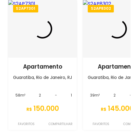
S2AP7301
S2AP8302
Apartamento
Apartament
Guaratiba, Rio de Janeiro, RJ
Guaratiba, Rio de Janei
58m²
2
-
1
39m²
2
-
150.000
145.000
R$
R$
FAVORITOS
COMPARTILHAR
FAVORITOS
COMPAR