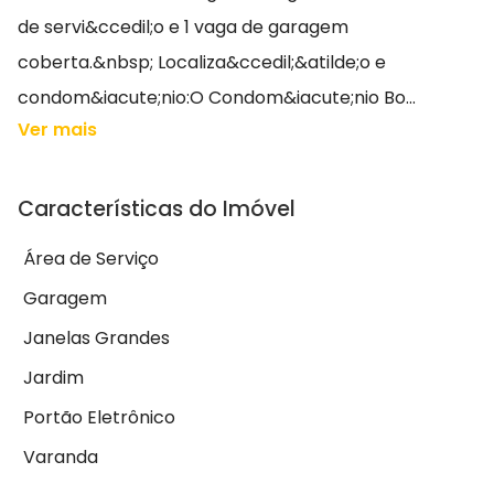
de servi&ccedil;o e 1 vaga de garagem
coberta.&nbsp; Localiza&ccedil;&atilde;o e
condom&iacute;nio:O Condom&iacute;nio Bo...
Ver mais
Características do Imóvel
Área de Serviço
Garagem
Janelas Grandes
Jardim
Portão Eletrônico
Varanda