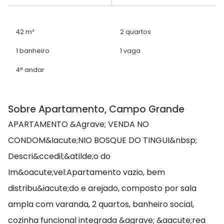
42 m²
2 quartos
1 banheiro
1 vaga
4° andar
Sobre Apartamento, Campo Grande
APARTAMENTO &Agrave; VENDA NO
CONDOM&Iacute;NIO BOSQUE DO TINGUI&nbsp;
Descri&ccedil;&atilde;o do
Im&oacute;vel:Apartamento vazio, bem
distribu&iacute;do e arejado, composto por sala
ampla com varanda, 2 quartos, banheiro social,
cozinha funcional integrada &agrave; &aacute;rea