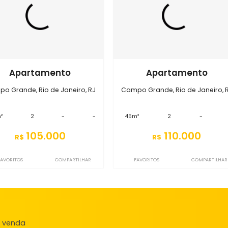
Imóveis semelhantes em
Campo
S2AP8259
S2AP1377