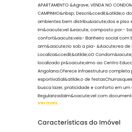
47 m²
2 quartos
1 banheiro
1 vaga
4° andar
Sobre Apartamento, Ca
APARTAMENTO &Agrave; VENDA NO CO
CAMPINHO&nbsp; Descri&ccedil;&atil
ambientes bem distribu&iacute;dos 
im&oacute;vel &eacute; composto por
confort&aacute;veis- Banheiro socia
arm&aacute;rio sob a pia- &Aacute;r
Localiza&ccedil;&atilde;oO Condom&
localizado pr&oacute;ximo ao Centro 
Angolana.Oferece infraestrutura com
esportivaSal&atilde;o de festasChu
busca lazer, praticidade e conforto