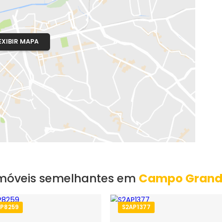
Do Campinho
o, RJ
EXIBIR MAPA