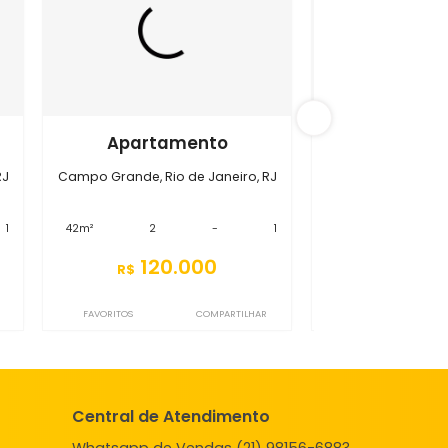
 Grande
S2AP6683