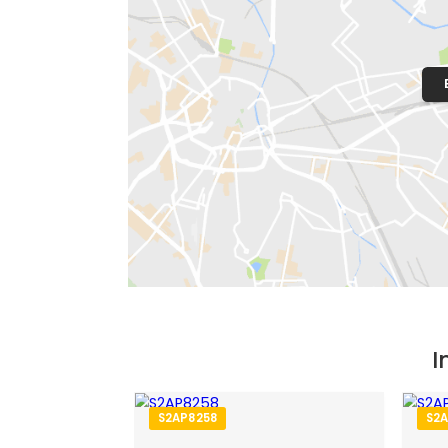
Localização do Imóvel
Condomínio:
Vivendas Da Estrada 
Bairro:
Campo Grande
- Rio de Janeir
Endereço: Estrada do Campinho