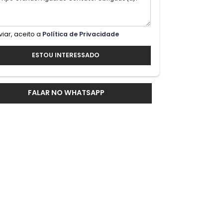
Ao enviar, aceito a
Política de Privacidade
 O
ESTOU INTERESSADO
te;
FALAR NO WHATSAPP
ra
 quem
e;o