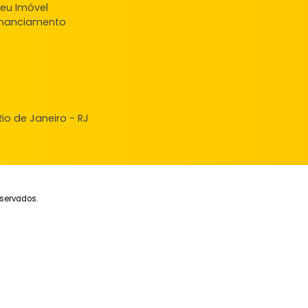
Apartamento
Aparta
Campo Grande, Rio de Janeiro, RJ
Campo Grande, Rio
40m²
2
-
-
45m²
2
105.000
110
R$
R$
FAVORITOS
COMPARTILHAR
FAVORITOS
ndas
veis à venda
ncie seu Imóvel
ular Financiamento