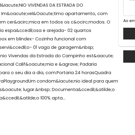
mpo Grande
NDOM&Iacute;NIO VIVENDAS DA ESTRADA DO
de;o do Im&oacute;vel&Oacute;timo apartamento, com
e piso em cer&acirc;mica em todos os c&ocirc;modos.
:- Sala espa&ccedil;osa e arejada- 02 quartos
l com box em blindex- Cozinha funcional com
ea de servi&ccedil;o- 01 vaga de garagem&nbsp;
iacute;nio Vivendas da Estrada do Campinho est&aacu
Educacional Calif&oacute;rnia e &agrave; Padaria
pleta para o seu dia a dia, com:Portaria 24 horasQuad
rrasqueiraPlaygroundUm condom&iacute;nio ideal para
 em um s&oacute; lugar.&nbsp; Documenta&ccedil;&atild