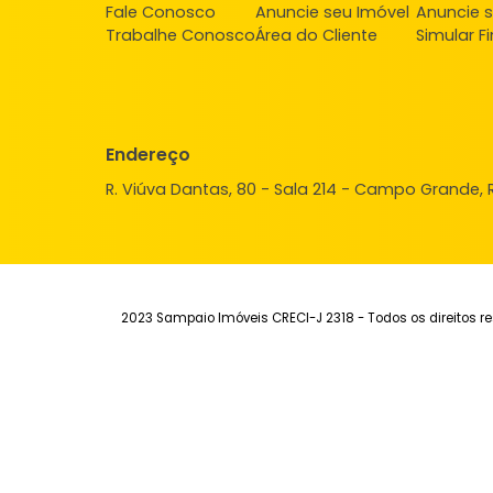
Apartamento
Campo Grande, Rio de Janeiro, RJ
44m²
2
-
-
105.000
R$
FAVORITOS
COMPARTILHAR
Institucional
Aluguel
Ve
Quem Somos
Imóveis para alugar
Imó
Fale Conosco
Anuncie seu Imóvel
Anu
Trabalhe Conosco
Área do Cliente
Sim