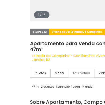
1 / 17
S2AP8352
Vivendas Da Estrada Do Cam
Apartamento para vend
47m²
Estrada do Campinho - Condomínio
Janeiro, RJ
17 Fotos
Mapa
Tour Virtual