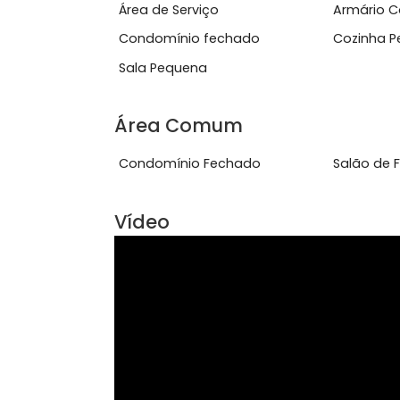
RegularizadaIm&oacute;vel com docum
Ver mais
Características do Imóve
Área de Serviço
Arm
Condomínio fechado
Coz
Sala Pequena
Área Comum
Condomínio Fechado
Sal
Vídeo