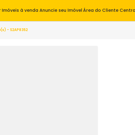
alugar
Imóveis à venda
Anuncie seu Imóvel
Área do Cl
 quarto(s) - S2AP8352