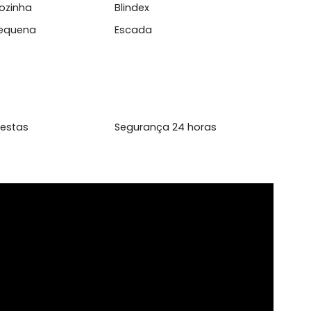
enta&ccedil;&atilde;o 100% apta...
l
ário Cozinha
Blindex
inha Pequena
Escada
ão de Festas
Segurança 24 horas