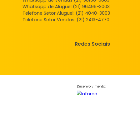
mento
Apartamento
 de Janeiro, RJ
Campo Grande, Rio de Janeiro, RJ
-
1
42m²
2
-
1
.000
120.000
R$
COMPARTILHAR
FAVORITOS
COMPARTILHAR
Central de Atendimento
Whatsapp de Vendas (21) 98156
Whatsapp de Aluguel (21) 96496
Telefone Setor Aluguel:
(21) 4040
Telefone Setor Vendas:
(21) 2413