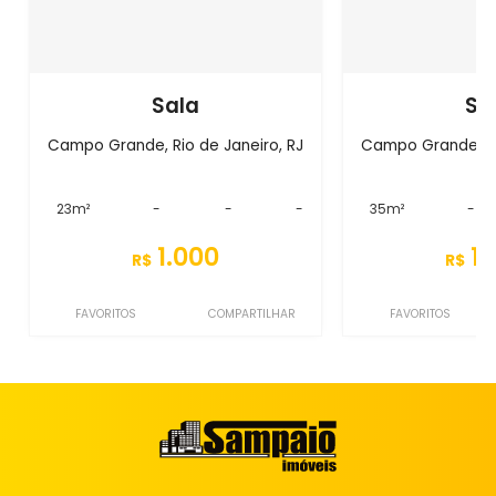
Sala
Sa
Campo Grande, Rio de Janeiro, RJ
Campo Grande, Ri
23m²
-
-
-
35m²
-
1.000
1.
R$
R$
FAVORITOS
COMPARTILHAR
FAVORITOS