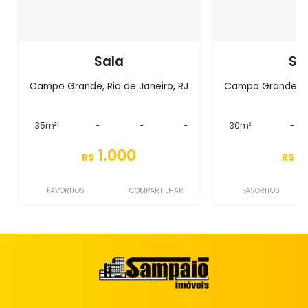
Sala
Sa
Campo Grande, Rio de Janeiro, RJ
Campo Grande, Ri
35m²
-
-
-
30m²
-
1.000
9
R$
R$
FAVORITOS
COMPARTILHAR
FAVORITOS