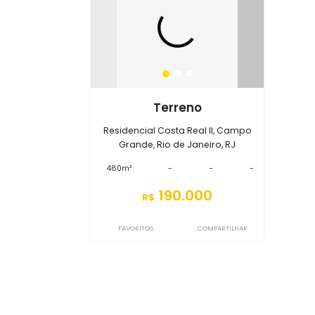
Imóveis no condomínio
R
S0TR8335
Terreno
Residencial Costa Real II, Campo
Grande, Rio de Janeiro, RJ
480m²
-
-
-
190.000
R$