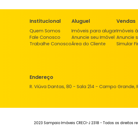
FAVORITOS
COMPARTILHAR
Institucional
Aluguel
Ve
Quem Somos
Imóveis para alugar
Imó
Fale Conosco
Anuncie seu Imóvel
Anu
Trabalhe Conosco
Área do Cliente
Sim
Endereço