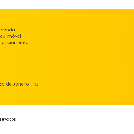
ndas
veis à venda
ncie seu Imóvel
ular Financiamento