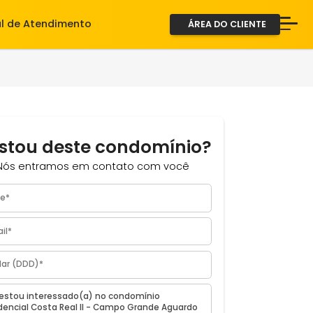
iente
Central de Atendimento
ÁREA D
A Imob
Servi
Fale 
2ª via
Gostou deste condomínio?
Nós entramos em contato com você