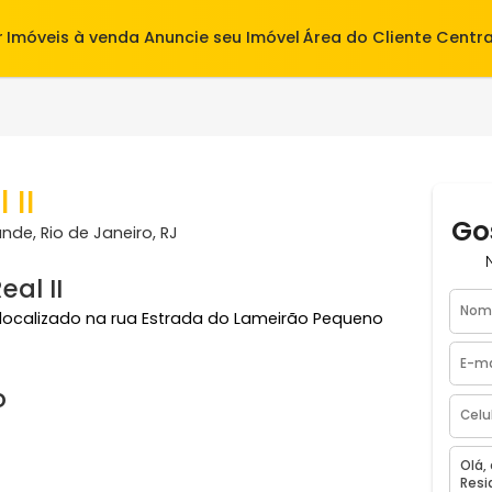
alugar
Imóveis à venda
Anuncie seu Imóvel
Área do Cl
eal II
 Grande, Rio de Janeiro, RJ
a Real II
II fica localizado na rua Estrada do Lameirão Pequeno
ínio
, RJ