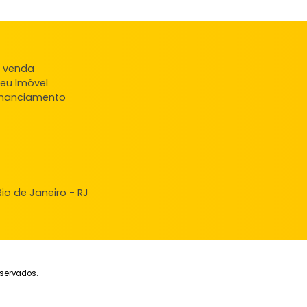
FAVORITOS
COMPARTILHAR
ndas
veis à venda
ncie seu Imóvel
ular Financiamento