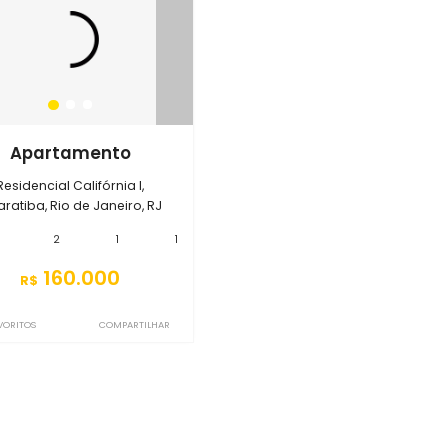
esidencial Califórnia I
S2AP8364
Apartamento
Residencial Califórnia I,
Guaratiba, Rio de Janeiro, RJ
43m²
2
1
1
160.000
R$