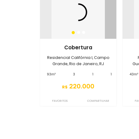
Imóveis no condomínio
R
S3CB8422
Cobertura
Residencial Califórnia I, Campo
Grande, Rio de Janeiro, RJ
93m²
3
1
1
220.000
R$