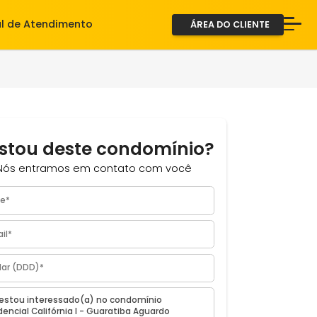
iente
Central de Atendimento
ÁREA D
A Imob
Servi
Fale 
2ª via
Gostou deste condomínio?
Nós entramos em contato com você