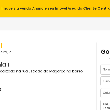
alugar
Imóveis à venda
Anuncie seu Imóvel
Área do Cl
nia I
de Janeiro, RJ
fórnia I
 fica localizado na rua Estrada do Magarça no bairro
ínio