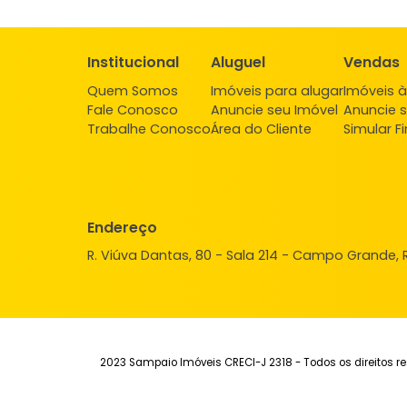
FAVORITOS
COMPARTILHAR
Institucional
Aluguel
Ve
Quem Somos
Imóveis para alugar
Imó
Fale Conosco
Anuncie seu Imóvel
Anu
Trabalhe Conosco
Área do Cliente
Sim
Endereço