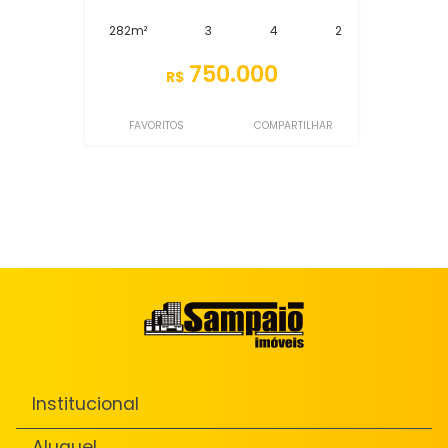
282m²
3
4
2
750.000
R$
FAVORITOS
COMPARTILHAR
Institucional
Aluguel