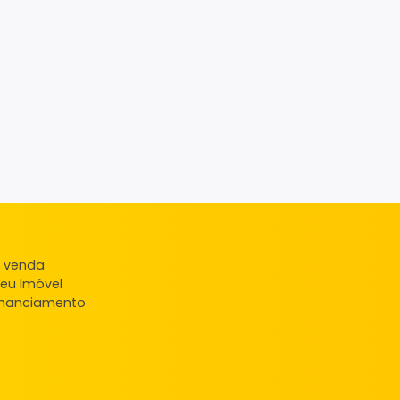
ndas
veis à venda