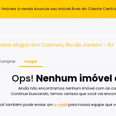
alugar
Imóveis à venda
Anuncie seu Imóvel
Área do Cl
ra para alugar em Cosmos, Rio de Jane
Comprar
Alugar
Ops!
Nenhum imó
Ainda não encontramos nenhum imóvel 
Continue buscando, temos certeza que voc