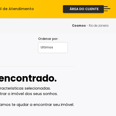
iente
Central de Atendimento
ÁREA D
A Imob
Servi
Cosm
Fale 
Ordenar por:
iro - RJ
2ª via
vel encontrado.
com as caracteristicas selecionadas.
ê vai encontrar o imóvel dos seus sonhos.