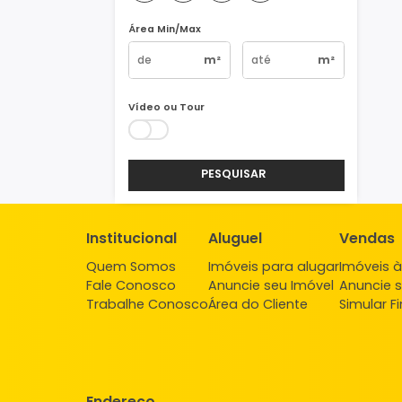
Vagas
1
2
3
4+
Área Min/Max
m²
m²
Vídeo ou Tour
PESQUISAR
Institucional
Aluguel
Ve
Quem Somos
Imóveis para alugar
Imó