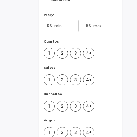
Tipo de Imóvel
Preço
R$
R$
Quartos
1
2
3
4+
Suítes
1
2
3
4+
Banheiros
1
2
3
4+