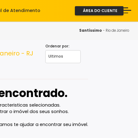
iente
Central de Atendimento
ÁREA D
A Imob
Servi
Santíss
Fale 
Ordenar por:
Rio de Janeiro - RJ
2ª via
vel encontrado.
com as caracteristicas selecionadas.
ê vai encontrar o imóvel dos seus sonhos.