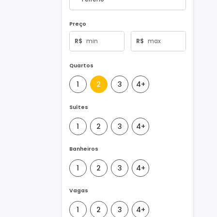
Tipo de Imóvel
Preço
R$
R$
Quartos
1
2
3
4+
Suítes
1
2
3
4+
Banheiros
1
2
3
4+