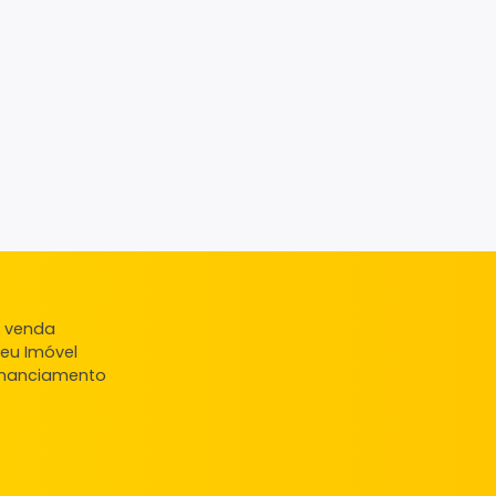
ndas
veis à venda