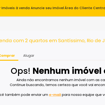
alugar
Imóveis à venda
Anuncie seu Imóvel
Área do Cl
uartos
à venda com 2 quartos em Santíssimo, 
Comprar
Alugar
Ops!
Nenhum imó
Ainda não encontramos nenhum imóvel 
Continue buscando, temos certeza que voc