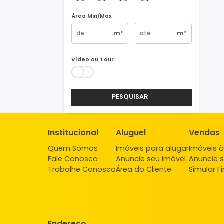
Vagas
1
2
3
4+
Área Min/Max
m²
m²
Vídeo ou Tour
PESQUISAR
Institucional
Aluguel
Ve
Quem Somos
Imóveis para alugar
Imó