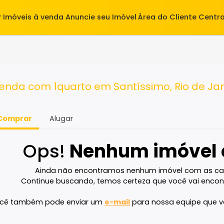
alugar
Imóveis à venda
Anuncie seu Imóvel
Área do Cl
arto
à venda com 1quarto em Santíssimo, Ri
Comprar
Alugar
Ops!
Nenhum imó
Ainda não encontramos nenhum imóvel 
Continue buscando, temos certeza que voc