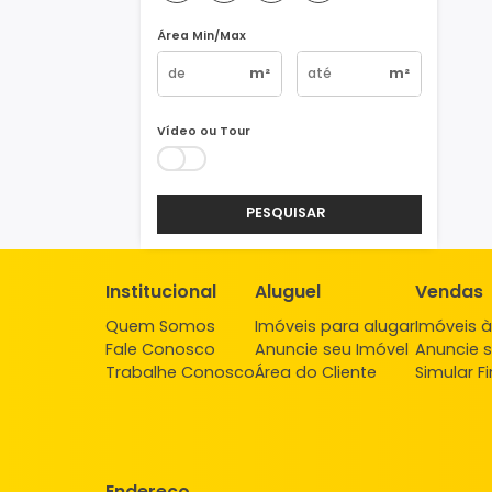
Vagas
1
2
3
4+
Área Min/Max
m²
m²
Vídeo ou Tour
PESQUISAR
Institucional
Aluguel
Ve
Quem Somos
Imóveis para alugar
Imó