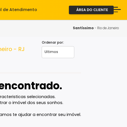
iente
Central de Atendimento
ÁREA D
A Imob
Servi
Santíss
Fale 
Ordenar por:
o de Janeiro - RJ
2ª via
vel encontrado.
com as caracteristicas selecionadas.
ê vai encontrar o imóvel dos seus sonhos.