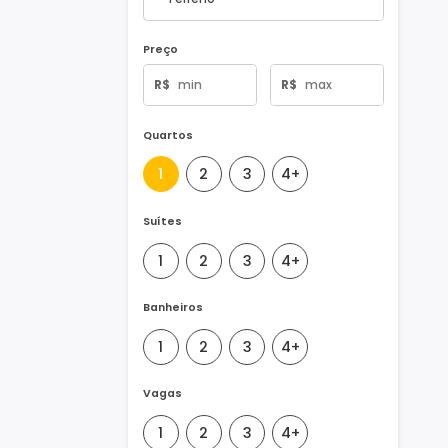
Tipo de Imóvel
Preço
R$
R$
Quartos
1
2
3
4+
Suítes
1
2
3
4+
Banheiros
1
2
3
4+