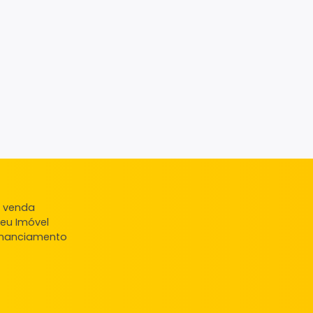
ndas
veis à venda