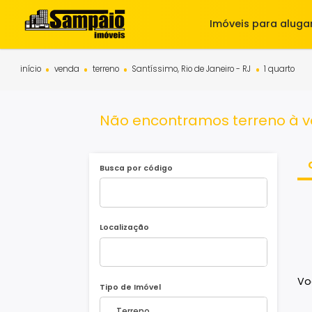
Imóveis para 
início
venda
terreno
Santíssimo, Rio de Janeiro - RJ
1 qu
Não encontramos terreno 
Busca por código
Localização