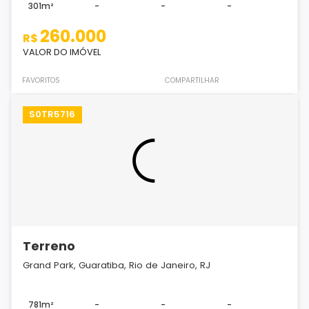
301m²
-
-
-
260.000
R$
VALOR DO IMÓVEL
FAVORITOS
COMPARTILHAR
S0TR5716
Terreno
Grand Park, Guaratiba, Rio de Janeiro, RJ
781m²
-
-
-