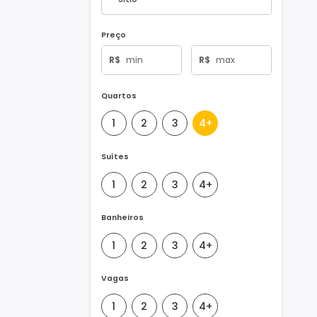
Tipo de Imóvel
Preço
R$
R$
Quartos
1
2
3
4+
Suítes
1
2
3
4+
Banheiros
1
2
3
4+