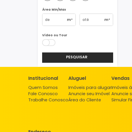
Vagas
1
2
3
4+
Área Min/Max
m²
m²
Vídeo ou Tour
PESQUISAR
Institucional
Aluguel
Ve
Quem Somos
Imóveis para alugar
Imó