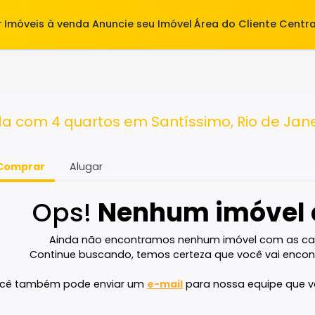
alugar
Imóveis à venda
Anuncie seu Imóvel
Área do Cl
tos
venda com 4 quartos em Santíssimo, Rio
Comprar
Alugar
Ops!
Nenhum imó
Ainda não encontramos nenhum imóvel 
Continue buscando, temos certeza que voc