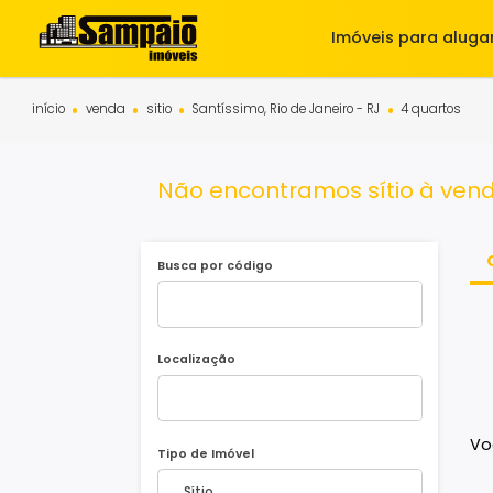
Imóveis para 
início
venda
sitio
Santíssimo, Rio de Janeiro - RJ
4 quar
Não encontramos sítio à 
Busca por código
Localização