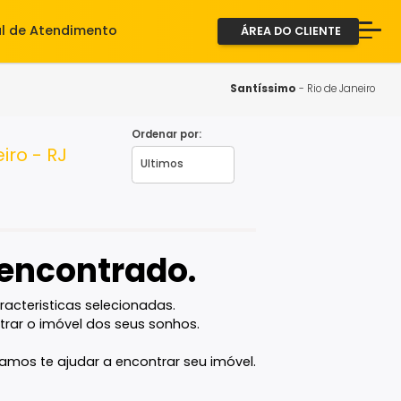
iente
Central de Atendimento
ÁREA D
A Imob
Servi
Santíss
Fale 
Ordenar por:
 de Janeiro - RJ
2ª via
vel encontrado.
com as caracteristicas selecionadas.
ê vai encontrar o imóvel dos seus sonhos.