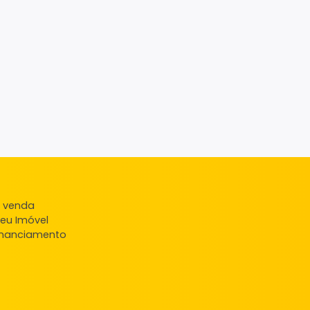
ndas
veis à venda