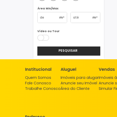
Vagas
1
2
3
4+
Área Min/Max
m²
m²
Vídeo ou Tour
PESQUISAR
Institucional
Aluguel
Ve
Quem Somos
Imóveis para alugar
Imó