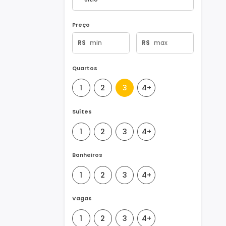
Tipo de Imóvel
Preço
R$
R$
Quartos
1
2
3
4+
Suítes
1
2
3
4+
Banheiros
1
2
3
4+