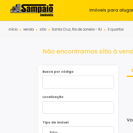
Imóveis para 
início
venda
sitio
Santa Cruz, Rio de Janeiro - RJ
3 quar
Não encontramos sítio à 
Busca por código
Localização