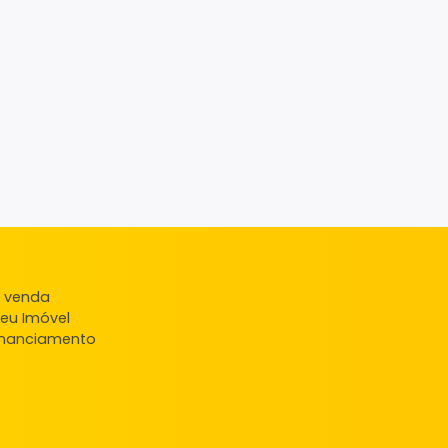
ndas
veis à venda