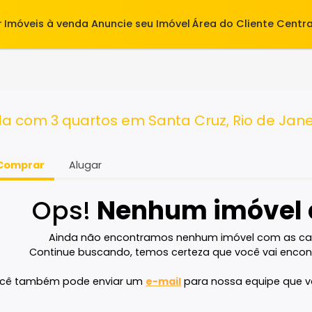
alugar
Imóveis à venda
Anuncie seu Imóvel
Área do Cl
tos
venda com 3 quartos em Santa Cruz, Rio
Comprar
Alugar
Ops!
Nenhum imó
Ainda não encontramos nenhum imóvel 
Continue buscando, temos certeza que voc