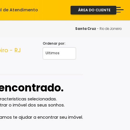
iente
Central de Atendimento
ÁREA D
A Imob
Servi
Santa C
Fale 
Ordenar por:
 de Janeiro - RJ
2ª via
vel encontrado.
com as caracteristicas selecionadas.
ê vai encontrar o imóvel dos seus sonhos.