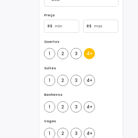
Tipo de Imóvel
Preço
R$
R$
Quartos
1
2
3
4+
Suítes
1
2
3
4+
Banheiros
1
2
3
4+