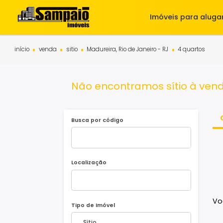
Imóveis para 
início
venda
sitio
Madureira, Rio de Janeiro - RJ
4 quart
Não encontramos sítio à 
Busca por código
Localização