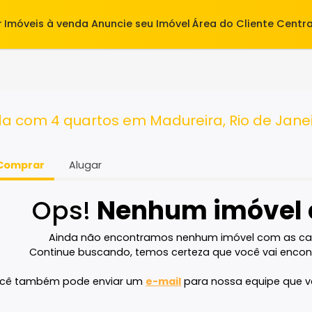
alugar
Imóveis à venda
Anuncie seu Imóvel
Área do Cl
os
venda com 4 quartos em Madureira, Rio 
Comprar
Alugar
Ops!
Nenhum imó
Ainda não encontramos nenhum imóvel 
Continue buscando, temos certeza que voc