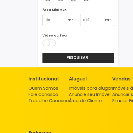
Vagas
1
2
3
4+
Área Min/Max
m²
m²
Vídeo ou Tour
PESQUISAR
Institucional
Aluguel
Ve
Quem Somos
Imóveis para alugar
Imó