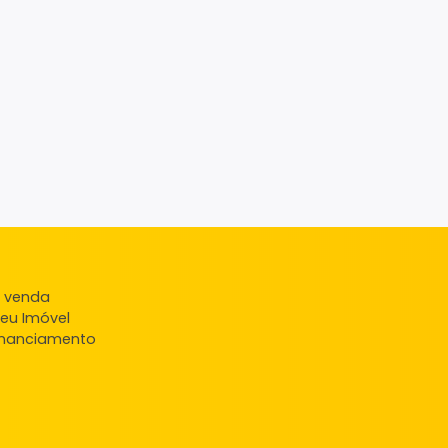
ndas
veis à venda