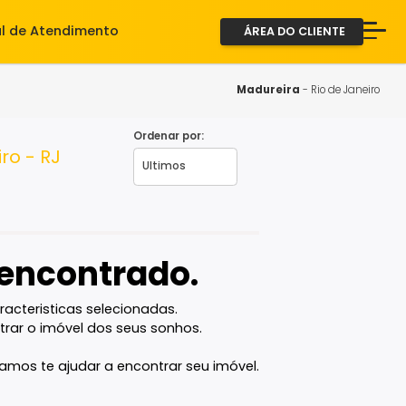
iente
Central de Atendimento
ÁREA D
A Imob
Servi
Madure
Fale 
Ordenar por:
de Janeiro - RJ
2ª via
vel encontrado.
com as caracteristicas selecionadas.
ê vai encontrar o imóvel dos seus sonhos.