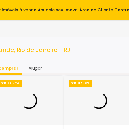
alugar
Imóveis à venda
Anuncie seu Imóvel
Área do Cl
 Grande, Rio de Janeiro - RJ
Comprar
Alugar
S3OU6924
S3OU7889