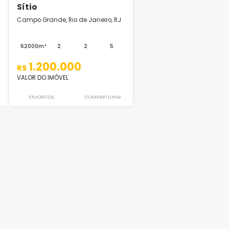
Sítio
de Janeiro, RJ
Campo Grande, Rio de Janeiro, RJ
2
-
62000m²
2
2
5
0
1.200.000
R$
VALOR DO IMÓVEL
COMPARTILHAR
FAVORITOS
COMPARTILHAR