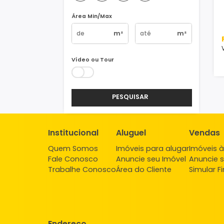
Vagas
1
2
3
4+
Área Min/Max
m²
m²
Vídeo ou Tour
PESQUISAR
Institucional
Aluguel
Ve
Quem Somos
Imóveis para alugar
Imó