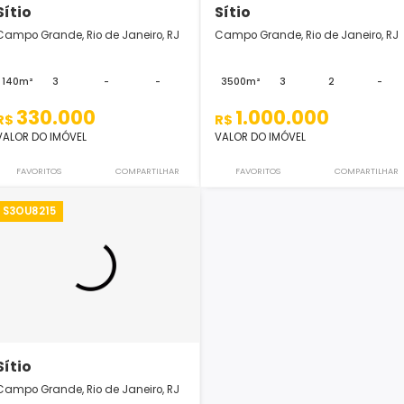
Sítio
Sítio
Campo Grande, Rio de Janeiro, RJ
Campo Grande, Rio 
140m²
3
-
-
3500m²
3
330.000
1.000.00
R$
R$
VALOR DO IMÓVEL
VALOR DO IMÓVEL
FAVORITOS
COMPARTILHAR
FAVORITOS
S3OU8215