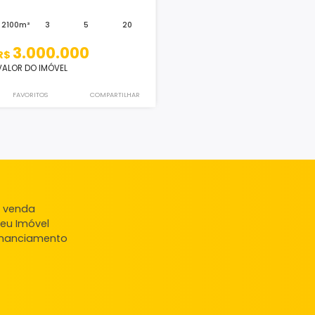
Sítio
Campo Grande, Rio de Janeiro, RJ
2100m²
3
5
20
3.000.000
R$
VALOR DO IMÓVEL
FAVORITOS
COMPARTILHAR
ndas
veis à venda