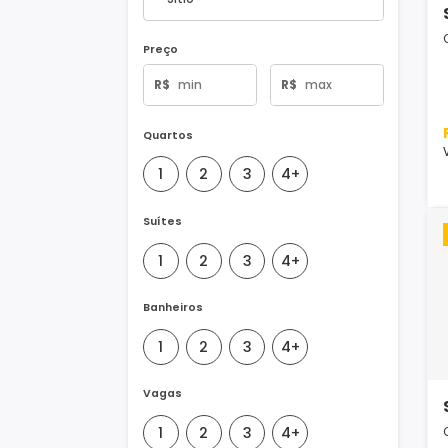
Tipo de Imóvel
Preço
R$
R$
Quartos
1
2
3
4+
Suítes
1
2
3
4+
Banheiros
1
2
3
4+