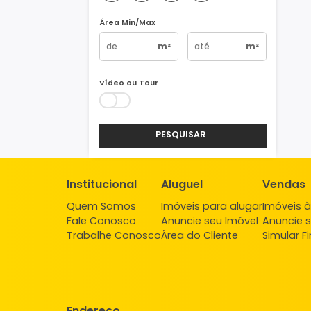
Vagas
1
2
3
4+
Área Min/Max
m²
m²
Vídeo ou Tour
PESQUISAR
Institucional
Aluguel
Ve
Quem Somos
Imóveis para alugar
Imó