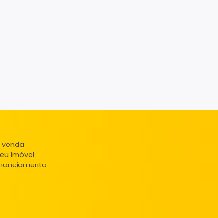
ndas
veis à venda