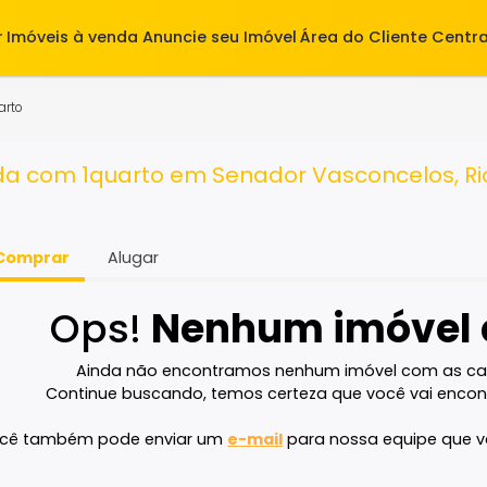
alugar
Imóveis à venda
Anuncie seu Imóvel
Área do Cl
J
1 quarto
venda com 1quarto em Senador Vasconce
Comprar
Alugar
Ops!
Nenhum imó
Ainda não encontramos nenhum imóvel 
Continue buscando, temos certeza que voc