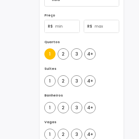
Tipo de Imóvel
Preço
R$
R$
Quartos
1
2
3
4+
Suítes
1
2
3
4+
Banheiros
1
2
3
4+