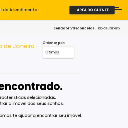
iente
Central de Atendimento
ÁREA D
A Imob
Servi
Senador Vasconce
Fale 
Ordenar por:
los, Rio de Janeiro -
2ª via
vel encontrado.
com as caracteristicas selecionadas.
ê vai encontrar o imóvel dos seus sonhos.