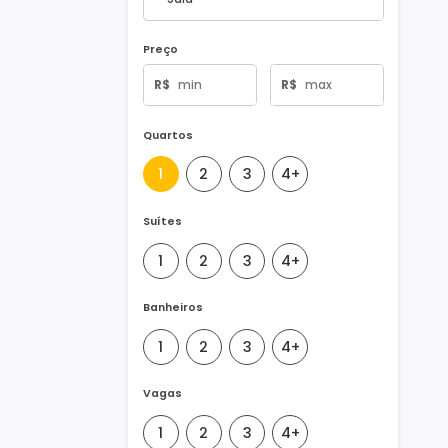
Tipo de Imóvel
Preço
R$
R$
Quartos
1
2
3
4+
Suítes
1
2
3
4+
Banheiros
1
2
3
4+