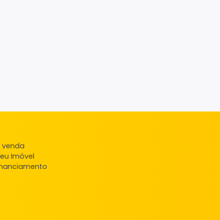
ndas
veis à venda