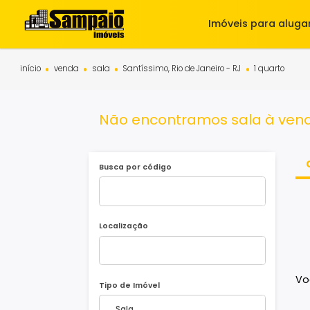
Imóveis para 
início
venda
sala
Santíssimo, Rio de Janeiro - RJ
1 quar
Não encontramos sala à v
Busca por código
Localização