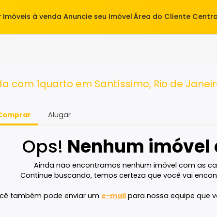
alugar
Imóveis à venda
Anuncie seu Imóvel
Área do Cl
to
enda com 1quarto em Santíssimo, Rio d
Comprar
Alugar
Ops!
Nenhum imó
Ainda não encontramos nenhum imóvel 
Continue buscando, temos certeza que voc