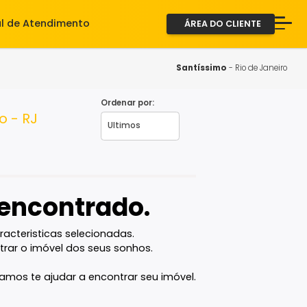
iente
Central de Atendimento
ÁREA D
A Imob
Servi
Santíss
Fale 
Ordenar por:
e Janeiro - RJ
2ª via
vel encontrado.
com as caracteristicas selecionadas.
ê vai encontrar o imóvel dos seus sonhos.