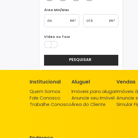
Vagas
1
2
3
4+
Área Min/Max
m²
m²
Vídeo ou Tour
PESQUISAR
Institucional
Aluguel
Ve
Quem Somos
Imóveis para alugar
Imó