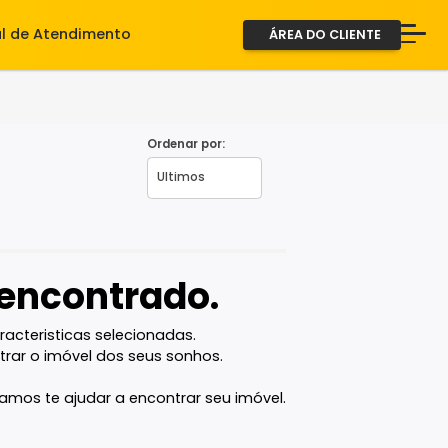
iente
Central de Atendimento
ÁREA D
A Imob
Servi
Fale 
Ordenar por:
2ª via
vel encontrado.
com as caracteristicas selecionadas.
ê vai encontrar o imóvel dos seus sonhos.
quipe que vamos te ajudar a encontrar seu imóvel.