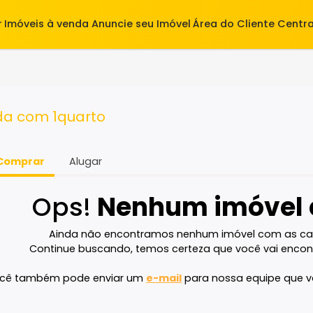
alugar
Imóveis à venda
Anuncie seu Imóvel
Área do Cl
 venda com 1quarto
Comprar
Alugar
Ops!
Nenhum imó
Ainda não encontramos nenhum imóvel 
Continue buscando, temos certeza que voc
Você também pode enviar um
e-mail
para nossa e