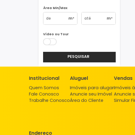
Vagas
1
2
3
4+
Área Min/Max
m²
m²
Vídeo ou Tour
PESQUISAR
Institucional
Aluguel
Ve
Quem Somos
Imóveis para alugar
Imó
Fale Conosco
Anuncie seu Imóvel
Anu