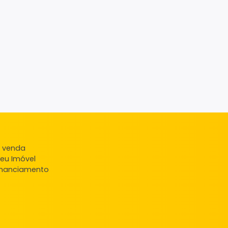
ndas
veis à venda
ncie seu Imóvel