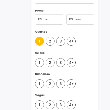
Tipo de Imóvel
Preço
R$
R$
Quartos
1
2
3
4+
Suítes
1
2
3
4+
Banheiros
1
2
3
4+