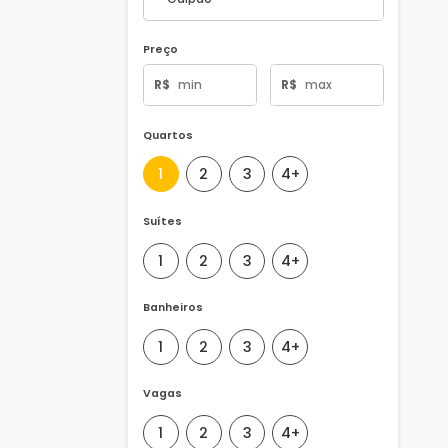
Tipo de Imóvel
Preço
R$
R$
Quartos
1
2
3
4+
Suítes
1
2
3
4+
Banheiros
1
2
3
4+