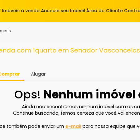
alugar
Imóveis à venda
Anuncie seu Imóvel
Área do Cl
 RJ
1 quarto
à venda com 1quarto em Senador Vasco
Comprar
Alugar
Ops!
Nenhum imó
Ainda não encontramos nenhum imóvel 
Continue buscando, temos certeza que voc