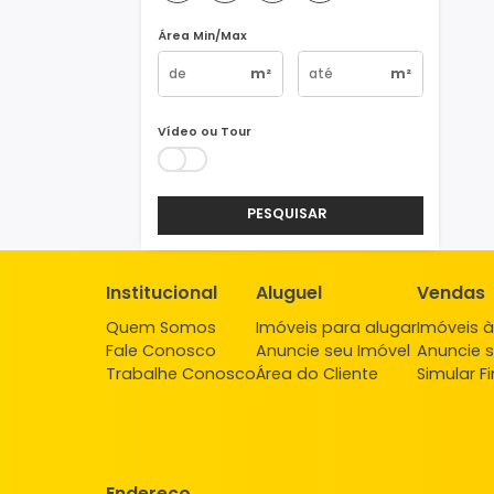
Vagas
1
2
3
4+
Área Min/Max
m²
m²
Vídeo ou Tour
PESQUISAR
Institucional
Aluguel
Ve
Quem Somos
Imóveis para alugar
Imó