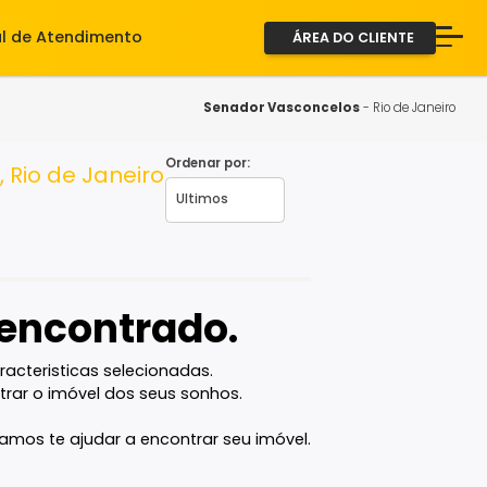
iente
Central de Atendimento
ÁREA D
A Imob
Servi
Senador Vasconce
Fale 
Ordenar por:
ncelos, Rio de Janeiro
2ª via
vel encontrado.
com as caracteristicas selecionadas.
ê vai encontrar o imóvel dos seus sonhos.