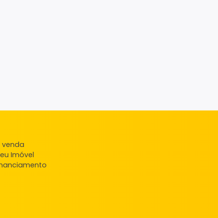
ndas
veis à venda