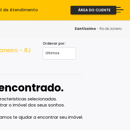
iente
Central de Atendimento
ÁREA D
A Imob
Servi
Santíss
Fale 
Ordenar por:
io de Janeiro - RJ
2ª via
vel encontrado.
com as caracteristicas selecionadas.
ê vai encontrar o imóvel dos seus sonhos.