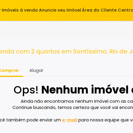
alugar
Imóveis à venda
Anuncie seu Imóvel
Área do Cl
uartos
à venda com 2 quartos em Santíssimo, R
Comprar
Alugar
Ops!
Nenhum imó
Ainda não encontramos nenhum imóvel 
Continue buscando, temos certeza que voc