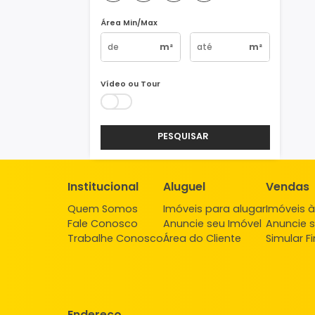
Vagas
1
2
3
4+
Área Min/Max
m²
m²
Vídeo ou Tour
PESQUISAR
Institucional
Aluguel
Ve
Quem Somos
Imóveis para alugar
Imó