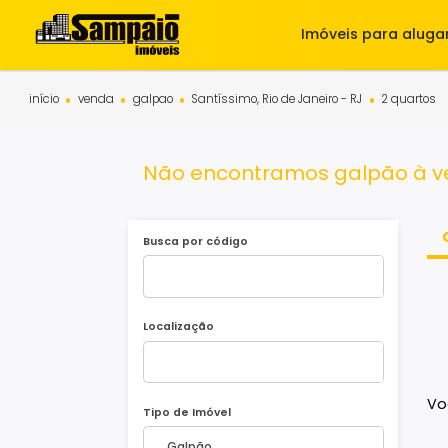
Imóveis para 
início
venda
galpao
Santíssimo, Rio de Janeiro - RJ
2 q
Não encontramos galpão 
Busca por código
Localização