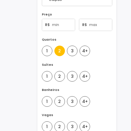
Tipo de Imóvel
Preço
R$
R$
Quartos
1
2
3
4+
Suítes
1
2
3
4+
Banheiros
1
2
3
4+