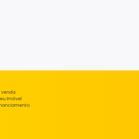
ndas
veis à venda