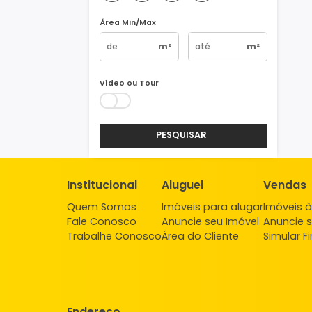
Vagas
1
2
3
4+
Área Min/Max
m²
m²
Vídeo ou Tour
PESQUISAR
Institucional
Aluguel
Ve
Quem Somos
Imóveis para alugar
Imó