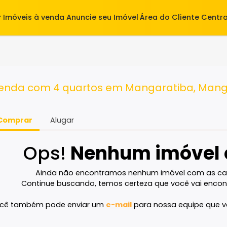
alugar
Imóveis à venda
Anuncie seu Imóvel
Área do Cl
 quartos
 à venda com 4 quartos em Mangaratib
Comprar
Alugar
Ops!
Nenhum imó
Ainda não encontramos nenhum imóvel 
Continue buscando, temos certeza que voc