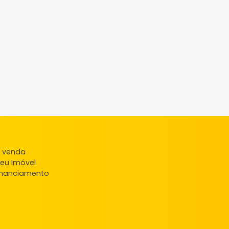
ndas
veis à venda