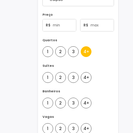
Tipo de Imóvel
Preço
R$
R$
Quartos
1
2
3
4+
Suítes
1
2
3
4+
Banheiros
1
2
3
4+