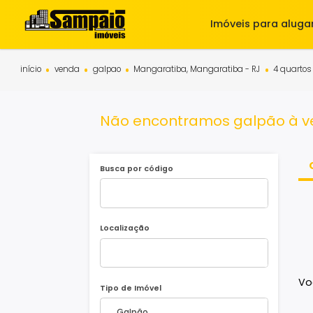
Imóveis para 
início
venda
galpao
Mangaratiba, Mangaratiba - RJ
4
Não encontramos galpão
Busca por código
Localização