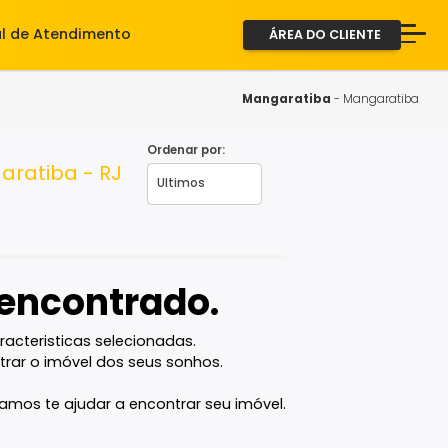
iente
Central de Atendimento
ÁREA D
A Imob
Servi
Mangarat
Fale 
Ordenar por:
a, Mangaratiba - RJ
2ª via
vel encontrado.
com as caracteristicas selecionadas.
ê vai encontrar o imóvel dos seus sonhos.