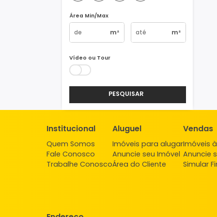
Vagas
1
2
3
4+
Área Min/Max
m²
m²
Vídeo ou Tour
PESQUISAR
Institucional
Aluguel
Ve
Quem Somos
Imóveis para alugar
Imó