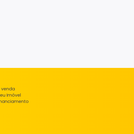
ndas
veis à venda