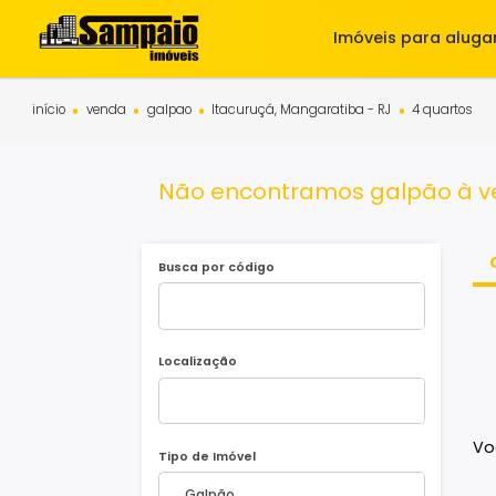
Imóveis para 
início
venda
galpao
Itacuruçá, Mangaratiba - RJ
4 qua
Não encontramos galpão 
Busca por código
Localização