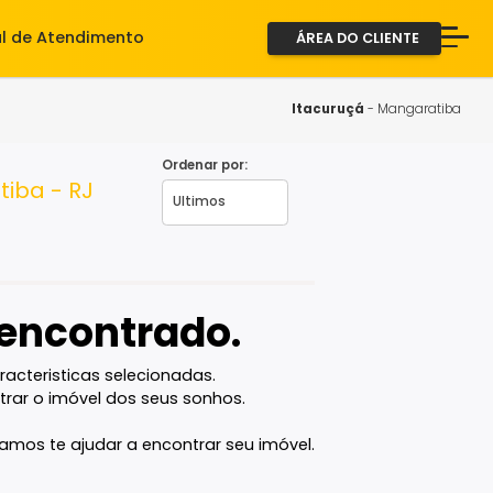
iente
Central de Atendimento
ÁREA D
A Imob
Servi
Itacur
Fale 
Ordenar por:
Mangaratiba - RJ
2ª via
vel encontrado.
com as caracteristicas selecionadas.
ê vai encontrar o imóvel dos seus sonhos.