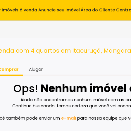
alugar
Imóveis à venda
Anuncie seu Imóvel
Área do Cl
rtos
à venda com 4 quartos em Itacuruçá, 
Comprar
Alugar
Ops!
Nenhum imó
Ainda não encontramos nenhum imóvel 
Continue buscando, temos certeza que voc