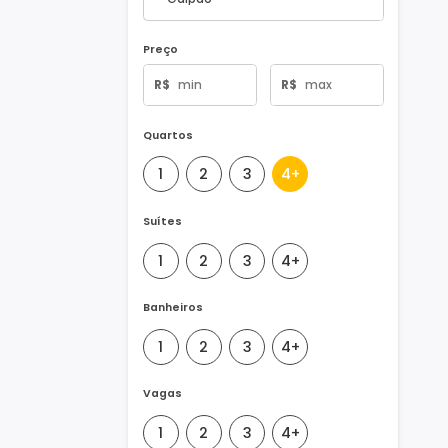
Tipo de Imóvel
Preço
R$
R$
Quartos
1
2
3
4+
Suítes
1
2
3
4+
Banheiros
1
2
3
4+