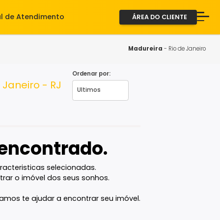
iente
Central de Atendimento
ÁREA D
A Imob
Servi
Madure
Fale 
Ordenar por:
 Rio de Janeiro - RJ
2ª via
vel encontrado.
com as caracteristicas selecionadas.
ê vai encontrar o imóvel dos seus sonhos.