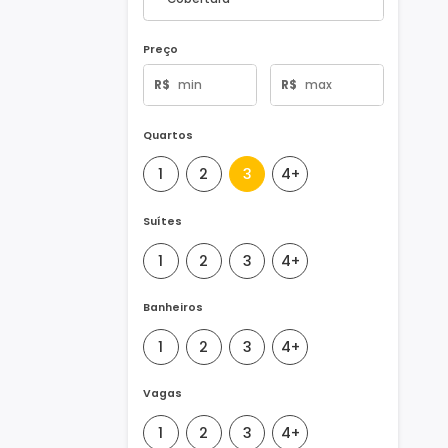
Tipo de Imóvel
Preço
R$
R$
Quartos
1
2
3
4+
Suítes
1
2
3
4+
Banheiros
1
2
3
4+