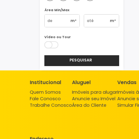
Vagas
1
2
3
4+
Área Min/Max
m²
m²
Vídeo ou Tour
PESQUISAR
Institucional
Aluguel
Ve
Quem Somos
Imóveis para alugar
Imó