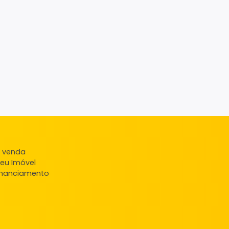
ndas
veis à venda