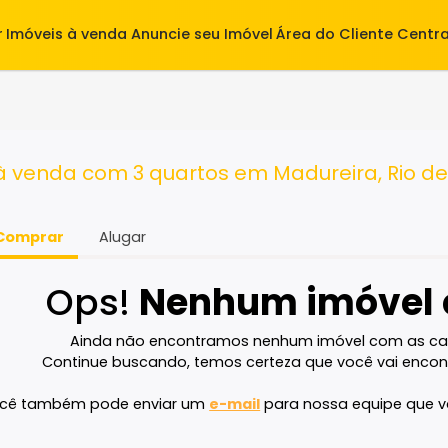
alugar
Imóveis à venda
Anuncie seu Imóvel
Área do Cl
quartos
a à venda com 3 quartos em Madureira,
Comprar
Alugar
Ops!
Nenhum imó
Ainda não encontramos nenhum imóvel 
Continue buscando, temos certeza que voc