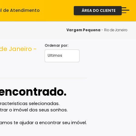
iente
Central de Atendimento
ÁREA D
A Imob
Servi
Vargem Pequ
Fale 
Ordenar por:
a, Rio de Janeiro -
2ª via
vel encontrado.
com as caracteristicas selecionadas.
ê vai encontrar o imóvel dos seus sonhos.