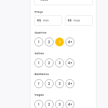
Tipo de Imóvel
Preço
R$
R$
Quartos
1
2
3
4+
Suítes
1
2
3
4+
Banheiros
1
2
3
4+