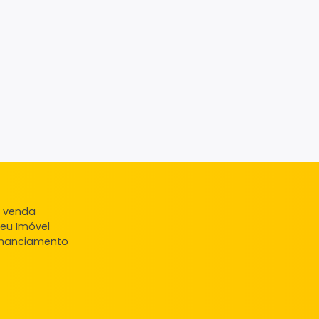
ndas
veis à venda