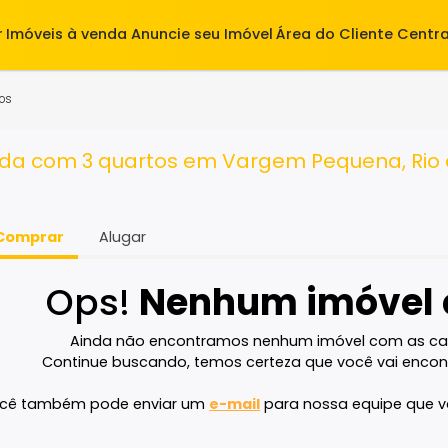
alugar
Imóveis à venda
Anuncie seu Imóvel
Área do Cl
3 quartos
venda com 3 quartos em Vargem Pequen
Comprar
Alugar
Ops!
Nenhum imó
Ainda não encontramos nenhum imóvel 
Continue buscando, temos certeza que voc