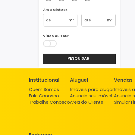
Vagas
1
2
3
4+
Área Min/Max
m²
m²
Vídeo ou Tour
PESQUISAR
Institucional
Aluguel
Ve
Quem Somos
Imóveis para alugar
Imó