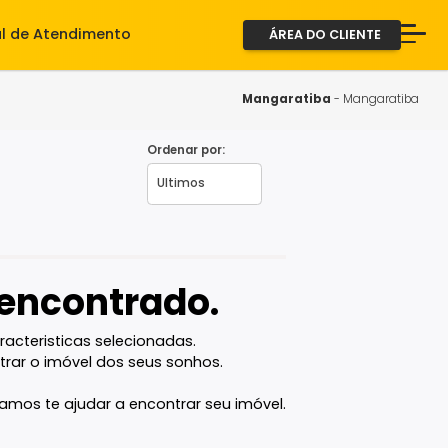
iente
Central de Atendimento
ÁREA D
A Imob
Servi
Mangarat
Fale 
Ordenar por:
2ª via
vel encontrado.
com as caracteristicas selecionadas.
ê vai encontrar o imóvel dos seus sonhos.