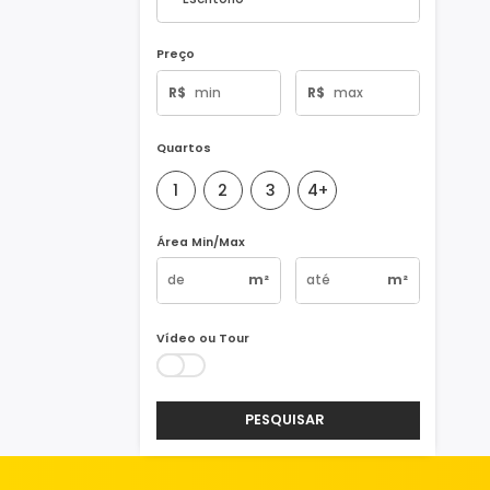
Tipo de Imóvel
Preço
R$
R$
Quartos
1
2
3
4+
Área Min/Max
m²
m²
Vídeo ou Tour