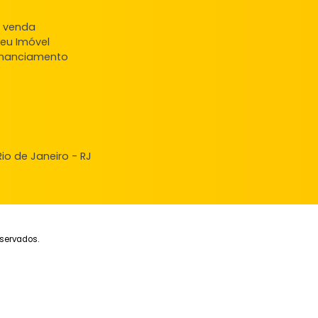
ndas
veis à venda
ncie seu Imóvel
ular Financiamento
nde, Rio de Janeiro - RJ