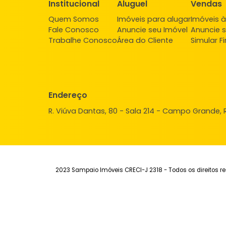
PESQUISAR
Institucional
Aluguel
Ve
Quem Somos
Imóveis para alugar
Imó
Fale Conosco
Anuncie seu Imóvel
Anu
Trabalhe Conosco
Área do Cliente
Sim
Endereço
R. Viúva Dantas, 80 - Sala 214 - Campo Gra