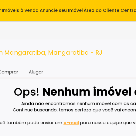
alugar
Imóveis à venda
Anuncie seu Imóvel
Área do Cl
- RJ
a em Mangaratiba, Mangaratiba - RJ
Comprar
Alugar
Ops!
Nenhum imó
Ainda não encontramos nenhum imóvel 
Continue buscando, temos certeza que voc