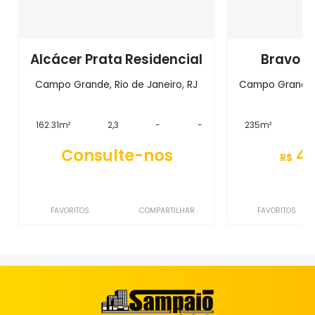
Alcácer Prata Residencial
Bravo R
Campo Grande, Rio de Janeiro, RJ
Campo Grande, 
162.31m²
2,3
-
-
235m²
3
Consulte-nos
46
R$
FAVORITOS
COMPARTILHAR
FAVORITOS