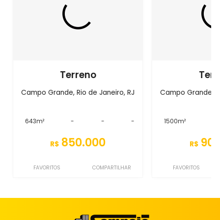
Terreno
Terr
Campo Grande, Rio de Janeiro, RJ
Campo Grande, Ri
643m²
-
-
-
1500m²
-
850.000
900
R$
R$
FAVORITOS
COMPARTILHAR
FAVORITOS