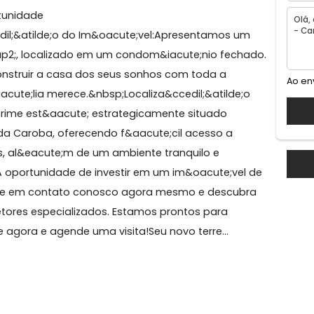
rande
- Oportunidade
ri&ccedil;&atilde;o do Im&oacute;vel:Apresentamos um
498m&sup2;, localizado em um condom&iacute;nio fecha
 para construir a casa dos seus sonhos com toda a
fam&iacute;lia merece.&nbsp;Localiza&ccedil;&atilde;o
serva Prime est&aacute; estrategicamente situado
trada da Caroba, oferecendo f&aacute;cil acesso a
e;rcios, al&eacute;m de um ambiente tranquilo e
erar?A oportunidade de investir em um im&oacute;vel
dia. Entre em contato conosco agora mesmo e descub
 corretores especializados. Estamos prontos para