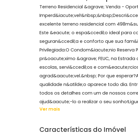
498 m²
Sobre Terreno, Campo G
Terreno Residencial &agrave; Venda 
Imperd&iacute;vel!&nbsp;&nbsp;Desc
excelente terreno residencial com 
Este &eacute; o espa&ccedil;o ideal
seguran&ccedil;a e conforto que sua 
Privilegiada:O Condom&iacute;nio Re
pr&oacute;ximo &agrave; FEUC, na Es
escolas, servi&ccedil;os e com&eacut
agrad&aacute;vel.&nbsp; Por que esp
qualidade n&atilde;o aparece todo 
todos os detalhes com um de nossos