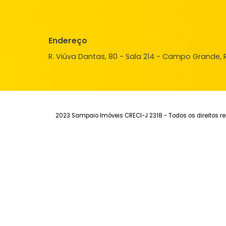
198m²
-
-
-
160.000
R$
FAVORITOS
COMPARTILHAR
Institucional
Aluguel
Ve
Quem Somos
Imóveis para alugar
Imó
Fale Conosco
Anuncie seu Imóvel
Anu
Trabalhe Conosco
Área do Cliente
Sim
Endereço