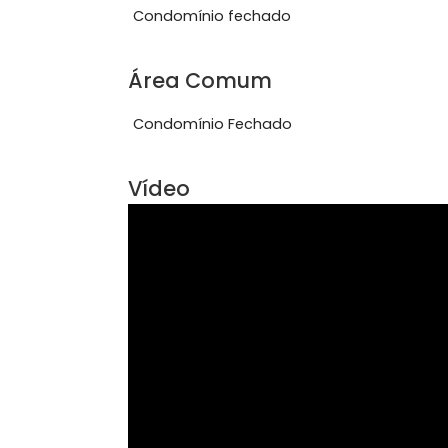
ajud&aacute;-lo a realizar o seu sonh
Ver mais
Características do Imóve
Condomínio fechado
Área Comum
Condomínio Fechado
Vídeo