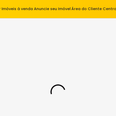
alugar
Imóveis à venda
Anuncie seu Imóvel
Área do Cl
590