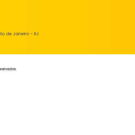
327m²
-
-
-
329m²
-
200.000
195
R$
R$
FAVORITOS
COMPARTILHAR
FAVORITOS
ndas
veis à venda
ncie seu Imóvel
ular Financiamento