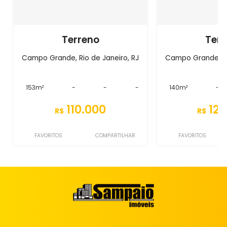
Terreno
Terr
Campo Grande, Rio de Janeiro, RJ
Campo Grande, Ri
153m²
-
-
-
140m²
-
110.000
120
R$
R$
FAVORITOS
COMPARTILHAR
FAVORITOS