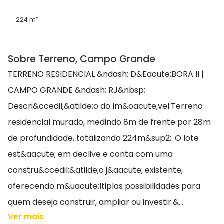
224 m²
Sobre Terreno, Campo Grande
TERRENO RESIDENCIAL &ndash; D&Eacute;BORA II |
CAMPO GRANDE &ndash; RJ&nbsp;
Descri&ccedil;&atilde;o do Im&oacute;vel:Terreno
residencial murado, medindo 8m de frente por 28m
de profundidade, totalizando 224m&sup2;. O lote
est&aacute; em declive e conta com uma
constru&ccedil;&atilde;o j&aacute; existente,
oferecendo m&uacute;ltiplas possibilidades para
quem deseja construir, ampliar ou investir.&...
Ver mais