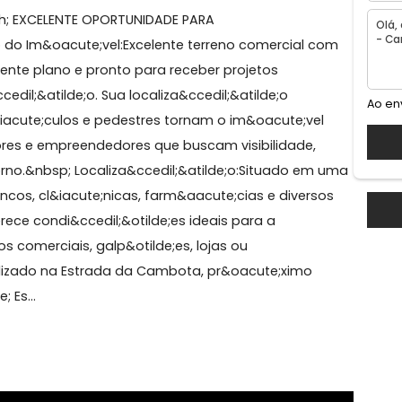
rande
&ndash; EXCELENTE OPORTUNIDADE PARA
tilde;o do Im&oacute;vel:Excelente terreno comercial 
totalmente plano e pronto para receber projetos
ora&ccedil;&atilde;o. Sua localiza&ccedil;&atilde;o
 de ve&iacute;culos e pedestres tornam o im&oacute;ve
estidores e empreendedores que buscam visibilidade,
 de retorno.&nbsp; Localiza&ccedil;&atilde;o:Situado e
por bancos, cl&iacute;nicas, farm&aacute;cias e divers
no oferece condi&ccedil;&otilde;es ideais para a
 centros comerciais, galp&otilde;es, lojas ou
s.Localizado na Estrada da Cambota, pr&oacute;ximo