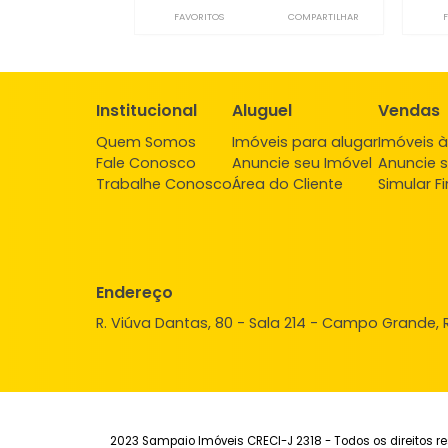
Terreno
Campo Grande, Rio de Janeiro, RJ
188m²
-
-
2
2.000.000
R$
FAVORITOS
COMPARTILHAR
Institucional
Aluguel
Ve