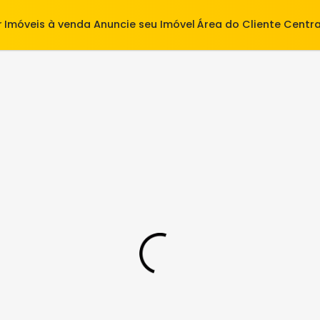
alugar
Imóveis à venda
Anuncie seu Imóvel
Área do Cl
12