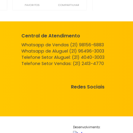
eno
Terreno
 de Janeiro, RJ
Campo Grande, Rio de Janeiro, RJ
-
-
1600m²
-
-
-
0.000
2.500.000
R$
COMPARTILHAR
FAVORITOS
COMPARTILHAR
Central de Atendimento