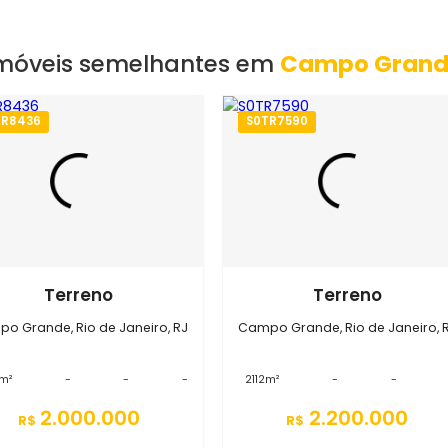
EXIBIR MAPA
Imóveis semelhantes em
Campo
S0TR8436
S0TR7590