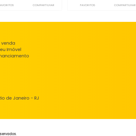
Terreno
Terr
Campo Grande, Rio de Janeiro, RJ
Campo Grande, Rio
900m²
-
-
-
2112m²
-
2.000.000
2.20
R$
R$
FAVORITOS
COMPARTILHAR
FAVORITOS
ndas