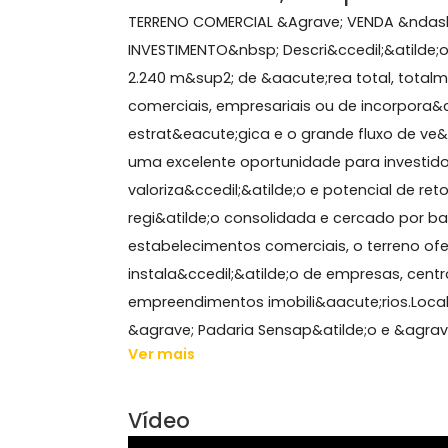
2240 m²
Sobre Terreno, Campo G
TERRENO COMERCIAL &Agrave; VENDA 
INVESTIMENTO&nbsp; Descri&ccedil;&a
2.240 m&sup2; de &aacute;rea total, 
comerciais, empresariais ou de incorp
estrat&eacute;gica e o grande fluxo
uma excelente oportunidade para inv
valoriza&ccedil;&atilde;o e potencial
regi&atilde;o consolidada e cercado 
estabelecimentos comerciais, o terre
instala&ccedil;&atilde;o de empresas,
empreendimentos imobili&aacute;rio