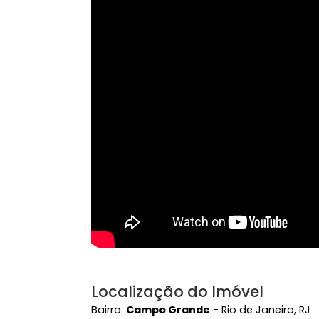
&agrave; Padaria Sensap&atilde;o e &a
Ver mais
Vídeo