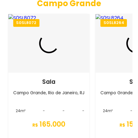
Campo Grande
S0SL8072
S0SL8264
Sala
Sa
Campo Grande, Rio de Janeiro, RJ
Campo Grande, Ri
24m²
-
-
-
24m²
-
165.000
150
R$
R$