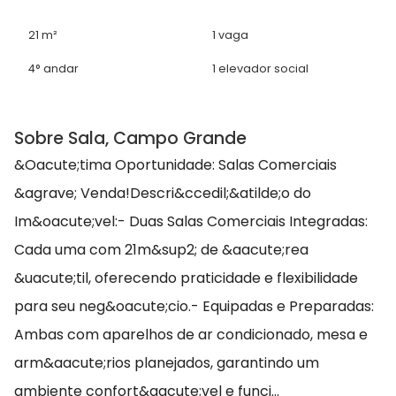
21 m²
1 vaga
4° andar
1 elevador social
Sobre Sala, Campo Grande
&Oacute;tima Oportunidade: Salas Comerciais
&agrave; Venda!Descri&ccedil;&atilde;o do
Im&oacute;vel:- Duas Salas Comerciais Integradas:
Cada uma com 21m&sup2; de &aacute;rea
&uacute;til, oferecendo praticidade e flexibilidade
para seu neg&oacute;cio.- Equipadas e Preparadas:
Ambas com aparelhos de ar condicionado, mesa e
arm&aacute;rios planejados, garantindo um
ambiente confort&aacute;vel e funci...