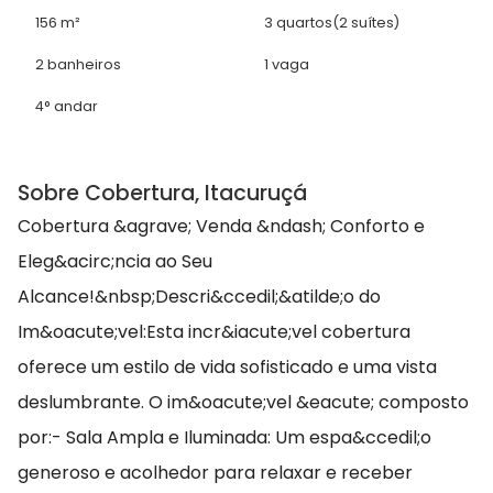
156 m²
3 quartos
(2 suítes)
2 banheiros
1 vaga
4° andar
Sobre Cobertura, Itacuruçá
Cobertura &agrave; Venda &ndash; Conforto e
Eleg&acirc;ncia ao Seu
Alcance!&nbsp;Descri&ccedil;&atilde;o do
Im&oacute;vel:Esta incr&iacute;vel cobertura
oferece um estilo de vida sofisticado e uma vista
deslumbrante. O im&oacute;vel &eacute; composto
por:- Sala Ampla e Iluminada: Um espa&ccedil;o
generoso e acolhedor para relaxar e receber