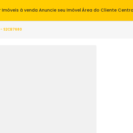
alugar
Imóveis à venda
Anuncie seu Imóvel
Área do Cl
arto(s) - S2CB7680