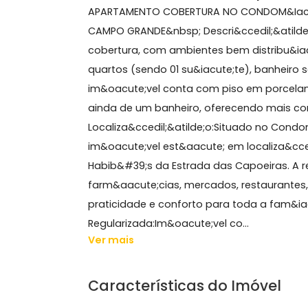
119 m²
2 quartos
(1 suíte)
1 banheiro
1 vaga
Sobre Cobertura, Campo
APARTAMENTO COBERTURA NO CONDOM&I
CAMPO GRANDE&nbsp; Descri&ccedil;&
cobertura, com ambientes bem distr
quartos (sendo 01 su&iacute;te), banh
im&oacute;vel conta com piso em por
ainda de um banheiro, oferecendo ma
Localiza&ccedil;&atilde;o:Situado no
im&oacute;vel est&aacute; em localiz
Habib&#39;s da Estrada das Capoeiras
farm&aacute;cias, mercados, restaura
praticidade e conforto para toda a 