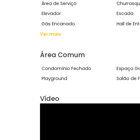
Regularizada:Im&oacute;vel co...
Ver mais
Características do Imóve
Área de Serviço
Chu
Elevador
Esc
Gás Encanado
Hall
Ver mais
Área Comum
Condomínio Fechado
Esp
Playground
Sal