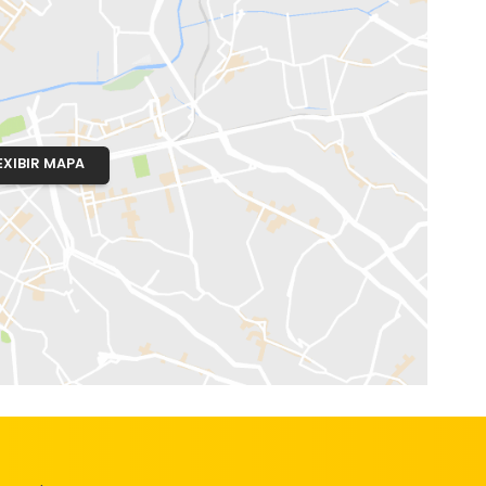
órnia
o, RJ
EXIBIR MAPA