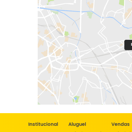
Localização do Imóvel
Condomínio:
Residencial Nova Calif
Bairro:
Campo Grande
- Rio de Janeir
Endereço: Caminho Foz do Jordão