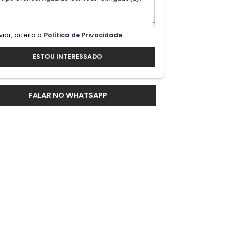
Ao enviar, aceito a
Política de Privacidade
ESTOU INTERESSADO
lde;e
 o
FALAR NO WHATSAPP
o ao
s,
ndo