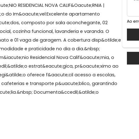
3° andar
1 elevador social
 Grande
acute;NIO RESIDENCIAL NOVA CALIF&Oacute;RNIA |
atilde;o do Im&oacute;vel:Excelente apartamento
ibu&iacute;dos, composto por sala aconchegante, 02
eiro social, cozinha funcional, lavanderia e varanda. O
celanato e 01 vaga de garagem. A cobertura disp&oti
is comodidade e praticidade no dia a dia.&nbsp;
 Condom&iacute;nio Residencial Nova Calif&oacute;rnia,
a&ccedil;&atilde;o estrat&eacute;gica, pr&oacute;xim
. A regi&atilde;o oferece f&aacute;cil acesso a escola
ntes, cafeterias e transporte p&uacute;blico, garanti
fam&iacute;lia.&nbsp; Documenta&ccedil;&atilde;o