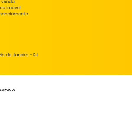
ndas
veis à venda
ncie seu Imóvel
ular Financiamento