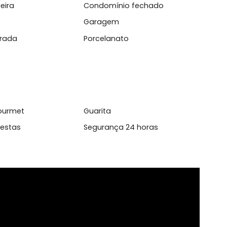
l
rrasqueira
Condomínio fechado
ada
Garagem
 de Entrada
Porcelanato
aço Gourmet
Guarita
ão de Festas
Segurança 24 horas