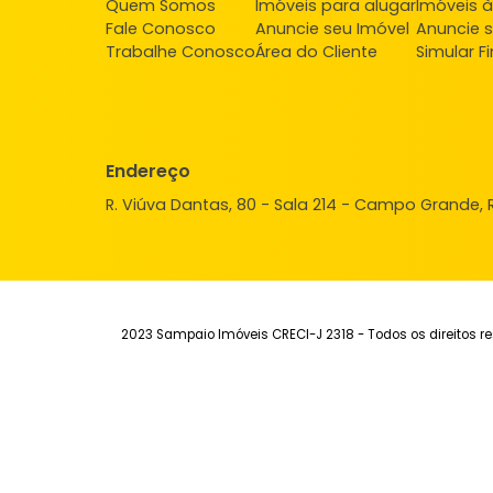
Institucional
Aluguel
Ve
Quem Somos
Imóveis para alugar
Imó
Fale Conosco
Anuncie seu Imóvel
Anu
Trabalhe Conosco
Área do Cliente
Sim