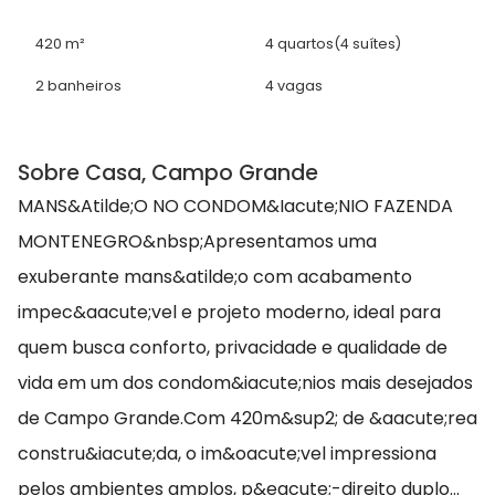
420 m²
4 quartos
(4 suítes)
2 banheiros
4 vagas
Sobre Casa, Campo Grande
MANS&Atilde;O NO CONDOM&Iacute;NIO FAZENDA
MONTENEGRO&nbsp;Apresentamos uma
exuberante mans&atilde;o com acabamento
impec&aacute;vel e projeto moderno, ideal para
quem busca conforto, privacidade e qualidade de
vida em um dos condom&iacute;nios mais desejados
de Campo Grande.Com 420m&sup2; de &aacute;rea
constru&iacute;da, o im&oacute;vel impressiona
pelos ambientes amplos, p&eacute;-direito duplo...