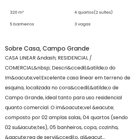
320 m²
4 quartos
(2 suítes)
5 banheiros
3 vagas
Sobre Casa, Campo Grande
CASA LINEAR &ndash; RESIDENCIAL /
COMERCIAL&nbsp; Descri&ccedil;&atilde;o do
Im&oacute;vel:Excelente casa linear em terreno de
esquina, localizada no cora&ccedil;&atilde;o de
Campo Grande, ideal tanto para uso residencial
quanto comercial. O im&oacute;vel &eacute;
composto por 02 amplas salas, 04 quartos (sendo
02 su&iacute;tes), 05 banheiros, copa, cozinha,
&aacute;rea de servi&ccedil;o, al&eacut...