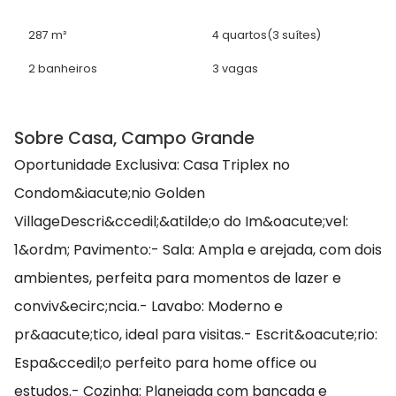
287 m²
4 quartos
(3 suítes)
2 banheiros
3 vagas
Sobre Casa, Campo Grande
Oportunidade Exclusiva: Casa Triplex no
Condom&iacute;nio Golden
VillageDescri&ccedil;&atilde;o do Im&oacute;vel:
1&ordm; Pavimento:- Sala: Ampla e arejada, com dois
ambientes, perfeita para momentos de lazer e
conviv&ecirc;ncia.- Lavabo: Moderno e
pr&aacute;tico, ideal para visitas.- Escrit&oacute;rio:
Espa&ccedil;o perfeito para home office ou
estudos.- Cozinha: Planejada com bancada e