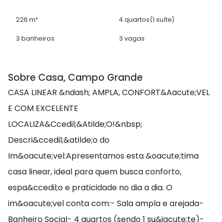
226 m²
4 quartos
(1 suíte)
3 banheiros
3 vagas
Sobre Casa, Campo Grande
CASA LINEAR &ndash; AMPLA, CONFORT&Aacute;VEL
E COM EXCELENTE
LOCALIZA&Ccedil;&Atilde;O!&nbsp;
Descri&ccedil;&atilde;o do
Im&oacute;vel:Apresentamos esta &oacute;tima
casa linear, ideal para quem busca conforto,
espa&ccedil;o e praticidade no dia a dia. O
im&oacute;vel conta com:- Sala ampla e arejada-
Banheiro Social- 4 quartos (sendo 1 su&iacute;te)-