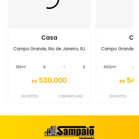
Casa
Ca
Campo Grande, Rio de Janeiro, RJ
Campo Grande, Ri
191m²
4
-
3
600m²
4
530.000
545
R$
R$
FAVORITOS
COMPARTILHAR
FAVORITOS