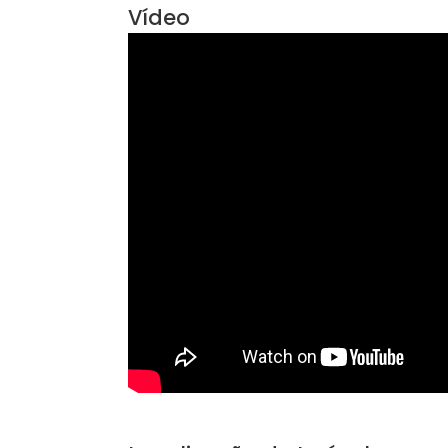
Área Comum
Espaço Gourmet
Vídeo