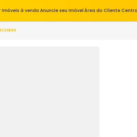
alugar
Imóveis à venda
Anuncie seu Imóvel
Área do Cl
o(s) - S4CS3894