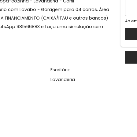
nde
úde Belisário Pena. - 02 Salas - 04 Quartos (sendo 01
no) - Copa-cozinha - Lavanderia - Canil
 Escritório com Lavabo - Garagem para 04 carros. Área
m². ACEITA FINANCIAMENTO (CAIXA/ITAU e outros bancos)
pelo WhatsApp 981566883 e faça uma simulação sem
l
pa
Escritório
abo
Lavanderia
anda