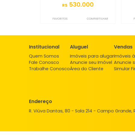
Casa
Campo Grande, Rio de Janeiro, RJ
191m²
4
-
3
530.000
R$
FAVORITOS
COMPARTILHAR