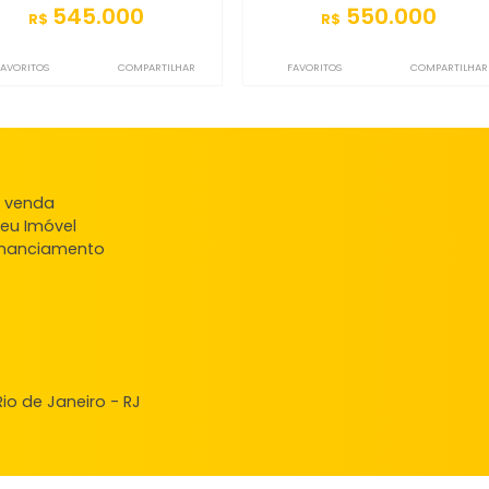
Casa
Ca
Campo Grande, Rio de Janeiro, RJ
Campo Grande, Rio
600m²
4
-
6
169m²
4
545.000
550
R$
R$
FAVORITOS
COMPARTILHAR
FAVORITOS