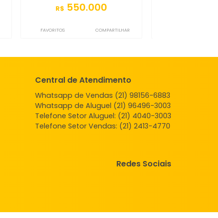
sa
Casa
 de Janeiro, RJ
Campo Grande, Rio de Janeiro, RJ
-
2
150m²
4
-
3
.000
550.000
R$
COMPARTILHAR
FAVORITOS
COMPARTILHAR