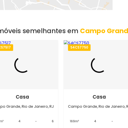
EXIBIR MAPA
Imóveis semelhantes em
Campo
S4CS7517
S4CS7750