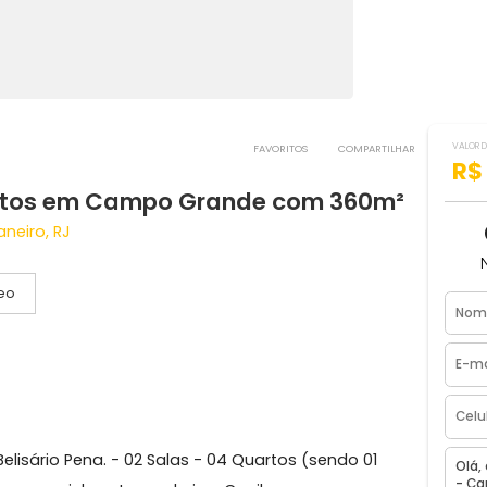
FAVORITOS
COMPART
 quartos em Campo Grande com 360
de Janeiro, RJ
Vídeo
s