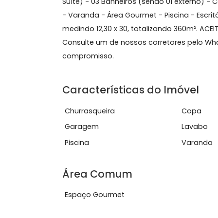
Sobre Casa, Campo Gra
*CASA DUPLEX* Próximo do Posto de Sa
Suíte) - 03 Banheiros (sendo 01 exter
- Varanda - Área Gourmet - Piscina -
medindo 12,30 x 30, totalizando 360
Consulte um de nossos corretores 
compromisso.
Características do Imóve
Churrasqueira
Co
Garagem
Lav
Piscina
Var