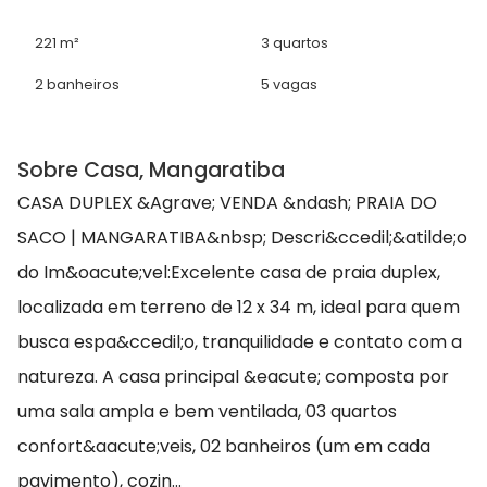
221 m²
3 quartos
2 banheiros
5 vagas
Sobre Casa, Mangaratiba
CASA DUPLEX &Agrave; VENDA &ndash; PRAIA DO
SACO | MANGARATIBA&nbsp; Descri&ccedil;&atilde;o
do Im&oacute;vel:Excelente casa de praia duplex,
localizada em terreno de 12 x 34 m, ideal para quem
busca espa&ccedil;o, tranquilidade e contato com a
natureza. A casa principal &eacute; composta por
uma sala ampla e bem ventilada, 03 quartos
confort&aacute;veis, 02 banheiros (um em cada
pavimento), cozin...