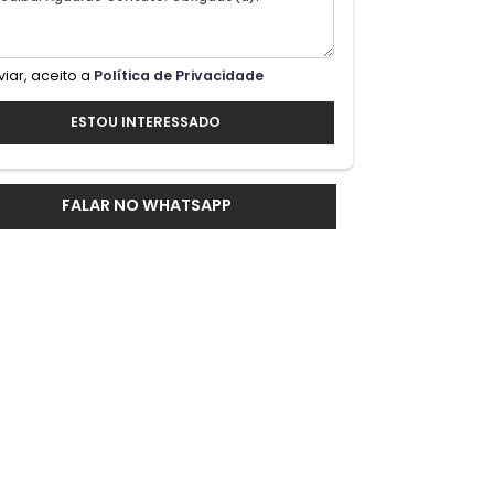
ver
Ao enviar, aceito a
Política de Privacidade
ESTOU INTERESSADO
rea
os e
FALAR NO WHATSAPP
na
 casa