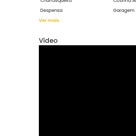
Características do Imóve
Área de Serviço
Arm
Churrasqueira
Coz
Despensa
Gar
Ver mais
Vídeo