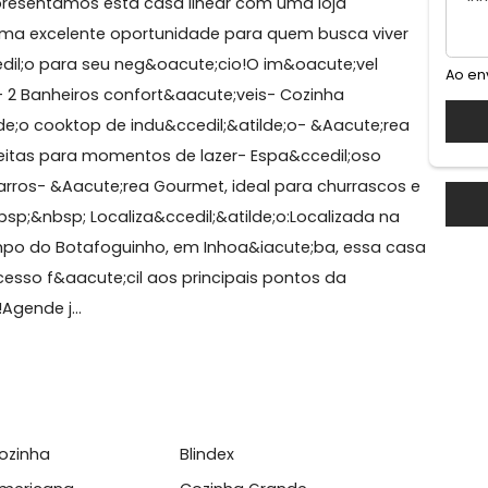
RENTE - OPORTUNIDADE IMPERD&Iacute;VEL!
e;vel:Apresentamos esta casa linear com uma loja
cendo uma excelente oportunidade para quem busca vi
&ccedil;o para seu neg&oacute;cio!O im&oacute;vel
nbsp;- 2 Banheiros confort&aacute;veis- Cozinha
&atilde;o cooktop de indu&ccedil;&atilde;o- &Aacute;
as perfeitas para momentos de lazer- Espa&ccedil;oso
 4 carros- &Aacute;rea Gourmet, ideal para churrasc
ia&nbsp;&nbsp; Localiza&ccedil;&atilde;o:Localizada 
ao campo do Botafoguinho, em Inhoa&iacute;ba, essa
 com acesso f&aacute;cil aos principais pontos da
idade!Agende j...