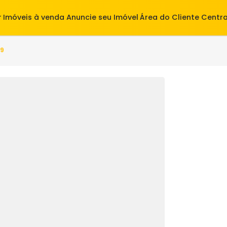
alugar
Imóveis à venda
Anuncie seu Imóvel
Área do Cl
 S3CS7259