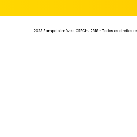
Institucional
Aluguel
Ve
Quem Somos
Imóveis para alugar
Imó
Fale Conosco
Anuncie seu Imóvel
Anu
Trabalhe Conosco
Área do Cliente
Sim
Endereço
R. Viúva Dantas, 80 - Sala 214 - Campo Gra
2023 Sampaio Imóveis CRECI-J 2318 - Todos os dir