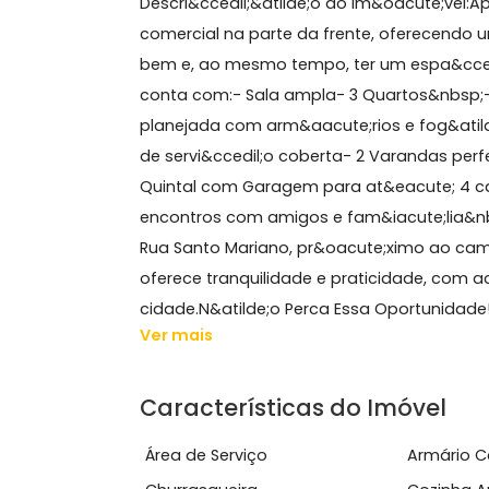
Sobre Casa, Inhoaíba
VENDA DE CASA LINEAR COM LOJA NA F
Descri&ccedil;&atilde;o do Im&oacut
comercial na parte da frente, ofere
bem e, ao mesmo tempo, ter um espa
conta com:- Sala ampla- 3 Quartos&
planejada com arm&aacute;rios e fog
de servi&ccedil;o coberta- 2 Varand
Quintal com Garagem para at&eacute;
encontros com amigos e fam&iacute;l
Rua Santo Mariano, pr&oacute;ximo 
oferece tranquilidade e praticidade,
cidade.N&atilde;o Perca Essa Oportun
Ver mais