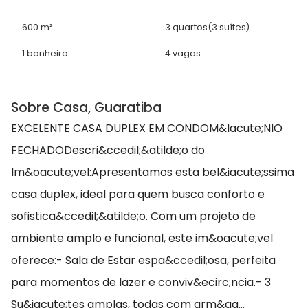
600 m²
3 quartos
(3 suítes)
1 banheiro
4 vagas
Sobre Casa, Guaratiba
EXCELENTE CASA DUPLEX EM CONDOM&Iacute;NIO
FECHADODescri&ccedil;&atilde;o do
Im&oacute;vel:Apresentamos esta bel&iacute;ssima
casa duplex, ideal para quem busca conforto e
sofistica&ccedil;&atilde;o. Com um projeto de
ambiente amplo e funcional, este im&oacute;vel
oferece:- Sala de Estar espa&ccedil;osa, perfeita
para momentos de lazer e conviv&ecirc;ncia.- 3
Su&iacute;tes amplas, todas com arm&aa...