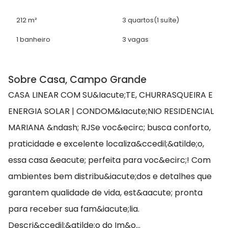
212 m²
3 quartos
(1 suíte)
1 banheiro
3 vagas
Sobre Casa, Campo Grande
CASA LINEAR COM SU&Iacute;TE, CHURRASQUEIRA E
ENERGIA SOLAR | CONDOM&Iacute;NIO RESIDENCIAL
MARIANA &ndash; RJSe voc&ecirc; busca conforto,
praticidade e excelente localiza&ccedil;&atilde;o,
essa casa &eacute; perfeita para voc&ecirc;! Com
ambientes bem distribu&iacute;dos e detalhes que
garantem qualidade de vida, est&aacute; pronta
para receber sua fam&iacute;lia.
Descri&ccedil;&atilde;o do Im&o...