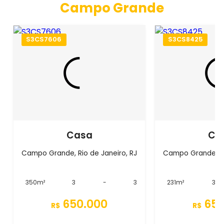
Campo Grande
S3CS7606
S3CS8425
Casa
Ca
Campo Grande, Rio de Janeiro, RJ
Campo Grande, Ri
350m²
3
-
3
231m²
3
650.000
650
R$
R$