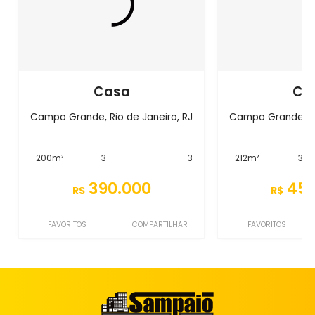
Casa
Ca
Campo Grande, Rio de Janeiro, RJ
Campo Grande, Ri
200m²
3
-
3
212m²
3
390.000
450
R$
R$
FAVORITOS
COMPARTILHAR
FAVORITOS