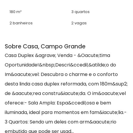
180 m²
3 quartos
2 banheiros
2 vagas
Sobre Casa, Campo Grande
Casa Duplex &agrave; Venda - &Oacute;tima
Oportunidade!&nbsp;Descri&ccedil;&atilde;o do
Im&oacute;vel: Descubra o charme e o conforto
desta linda casa duplex reformada, com 180m&sup2;
de &aacute;rea constru&iacute;da. O im&oacute;vel
oferece:- Sala Ampla: Espa&ccedil;osa e bem
iluminada, ideal para momentos em fam&iacute;lia.-
3 Quartos: Sendo um deles com arm&aacute;rio
embutido que pode ser usad...