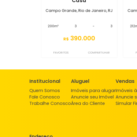
S3CS2726
Casa
Campo Grande, Rio de Janeiro, RJ
200m²
3
-
3
390.000
R$
FAVORITOS
COMPARTILHAR