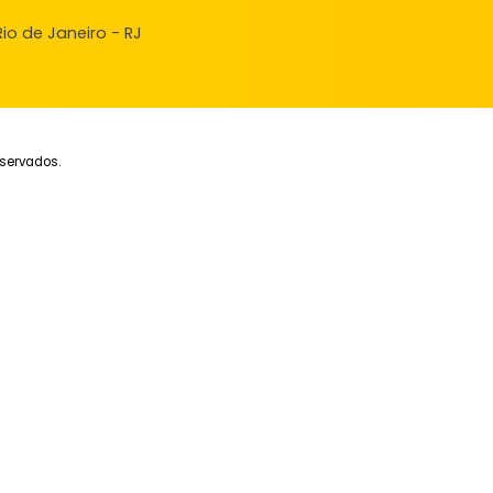
ndas
veis à venda
ncie seu Imóvel
ular Financiamento
nde, Rio de Janeiro - RJ