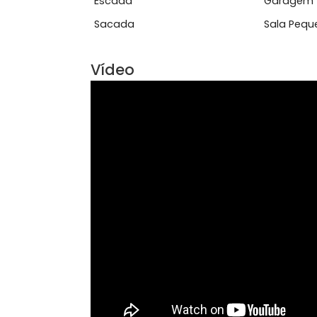
Características do Imóve
Arandelas
Área
Escada
Gar
Sacada
Sal
Vídeo