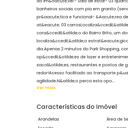
Sobre Casa, Campo Gra
CASA DUPLEX &Agrave; VENDA &ndash;
do Im&oacute;vel:- Sala de estar- 0
banheiros sociais com pia em granit
pr&aacute;tica e funcional- &Aacute
at&eacute; 03 carrosLocaliza&ccedil;&
cora&ccedil;&atilde;o do Bairro Brit
localiza&ccedil;&atilde;o estrat&eacu
dia.Apenas 2 minutos do Park Shoppi
op&ccedil;&otilde;es de lazer e entr
sacol&otilde;es, restaurantes e post
redor!Acesso facilitado ao transpor
agilidade.N&atilde;o perca esta opo...
Ver mais