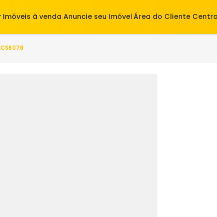
alugar
Imóveis à venda
Anuncie seu Imóvel
Área do Cl
(s) - S3CS8078