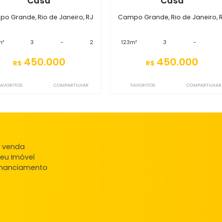
S3CS2731
S3CS6818
Casa
Ca
Campo Grande, Rio de Janeiro, RJ
Campo Grande, Rio
212m²
3
-
2
123m²
3
450.000
450
R$
R$
FAVORITOS
COMPARTILHAR
FAVORITOS