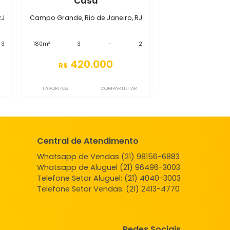
S3CS7063
sa
Casa
 de Janeiro, RJ
Campo Grande, Rio de Janeiro, RJ
-
3
180m²
3
-
2
.000
420.000
R$
COMPARTILHAR
FAVORITOS
COMPARTILHAR