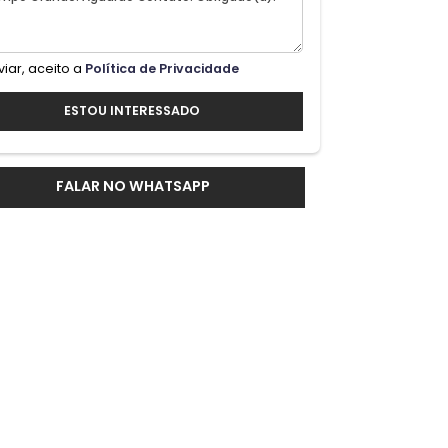
cas
 02
a
Ao enviar, aceito a
Política de Privacidade
o
ESTOU INTERESSADO
 a
FALAR NO WHATSAPP
o seu