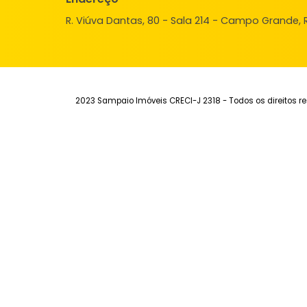
Institucional
Aluguel
Ve
Quem Somos
Imóveis para alugar
Imó
Fale Conosco
Anuncie seu Imóvel
Anu
Trabalhe Conosco
Área do Cliente
Sim
Endereço
R. Viúva Dantas, 80 - Sala 214 - Campo Gra