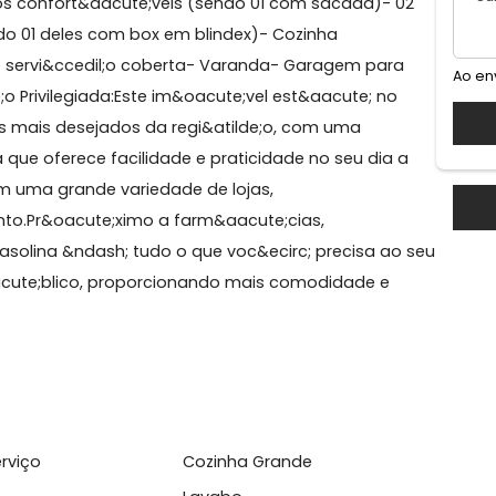
nde
 OPORTUNIDADE IMPERD&Iacute;VEL!Caracter&iacute;sti
3 quartos confort&aacute;veis (sendo 01 com sacada)-
o (sendo 01 deles com box em blindex)- Cozinha
;rea de servi&ccedil;o coberta- Varanda- Garagem par
atilde;o Privilegiada:Este im&oacute;vel est&aacute; n
o, um dos mais desejados da regi&atilde;o, com uma
te;gica que oferece facilidade e praticidade no seu dia
ng, com uma grande variedade de lojas,
etenimento.Pr&oacute;ximo a farm&aacute;cias,
os de gasolina &ndash; tudo o que voc&ecirc; precisa a
te p&uacute;blico, proporcionando mais comodidade e