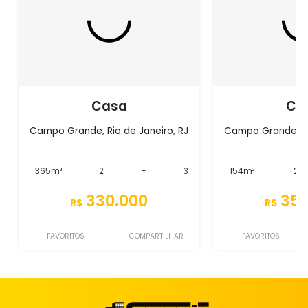
Casa
Ca
Campo Grande, Rio de Janeiro, RJ
Campo Grande, Ri
365m²
2
-
3
154m²
2
330.000
350
R$
R$
FAVORITOS
COMPARTILHAR
FAVORITOS