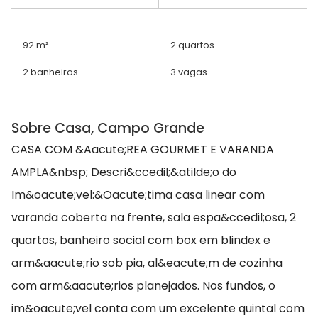
92 m²
2 quartos
2 banheiros
3 vagas
Sobre Casa, Campo Grande
CASA COM &Aacute;REA GOURMET E VARANDA
AMPLA&nbsp; Descri&ccedil;&atilde;o do
Im&oacute;vel:&Oacute;tima casa linear com
varanda coberta na frente, sala espa&ccedil;osa, 2
quartos, banheiro social com box em blindex e
arm&aacute;rio sob pia, al&eacute;m de cozinha
com arm&aacute;rios planejados. Nos fundos, o
im&oacute;vel conta com um excelente quintal com